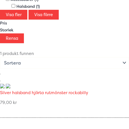
Halsband
(1)
Visa fler
Visa färre
Pris
Storlek
Rensa
1 produkt funnen
Silver halsband hjärta rutmönster rockabilly
79,00
kr