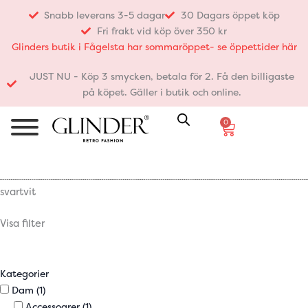
Hoppa
Snabb leverans 3-5 dagar
30 Dagars öppet köp
till
Fri frakt vid köp över 350 kr
innehåll
Glinders butik i Fågelsta har sommaröppet- se öppettider här
JUST NU - Köp 3 smycken, betala för 2. Få den billigaste
på köpet. Gäller i butik och online.
0
Varukorg
svartvit
Visa filter
Kategorier
Dam
(1)
Accessoarer
(1)