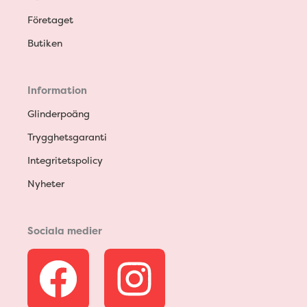
Företaget
Butiken
Information
Glinderpoäng
Trygghetsgaranti
Integritetspolicy
Nyheter
Sociala medier
F
I
a
n