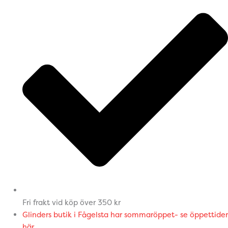
Fri frakt vid köp över 350 kr
Glinders butik i Fågelsta har sommaröppet- se öppettider
här