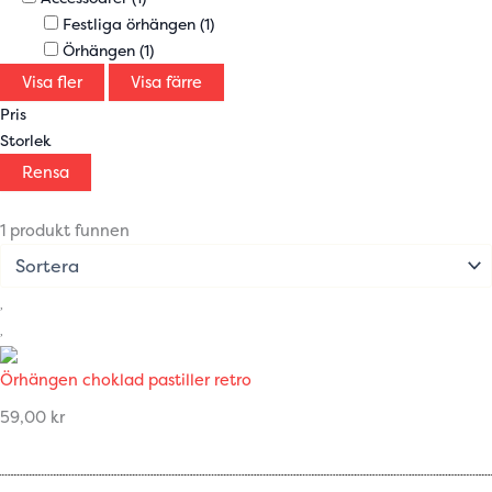
Festliga örhängen
(1)
Örhängen
(1)
Visa fler
Visa färre
Pris
Storlek
Rensa
1 produkt funnen
Örhängen choklad pastiller retro
59,00
kr