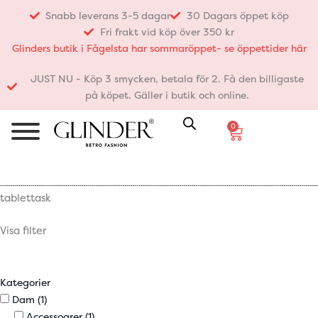
Hoppa
Snabb leverans 3-5 dagar
30 Dagars öppet köp
till
Fri frakt vid köp över 350 kr
innehåll
Glinders butik i Fågelsta har sommaröppet- se öppettider här
JUST NU - Köp 3 smycken, betala för 2. Få den billigaste
på köpet. Gäller i butik och online.
0
Varukorg
tablettask
Visa filter
Kategorier
Dam
(1)
Accessoarer
(1)