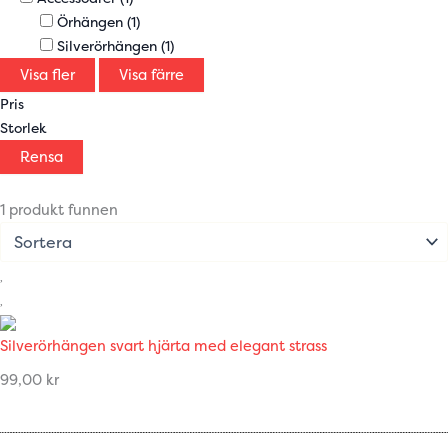
Örhängen
(1)
Silverörhängen
(1)
Visa fler
Visa färre
Pris
Storlek
Rensa
1 produkt funnen
Silverörhängen svart hjärta med elegant strass
99,00
kr