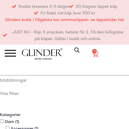
Hoppa
Snabb leverans 3-5 dagar
30 Dagars öppet köp
till
Fri frakt vid köp över 350 kr
innehåll
Glinders butik i Fågelsta har sommaröppet- se öppettider här
JUST NU - Köp 3 smycken, betala för 2. Få den billigaste
på köpet. Gäller i butik och online.
0
Varukorg
tillställningar
Visa filter
Kategorier
Dam
(1)
Accessoarer
(1)