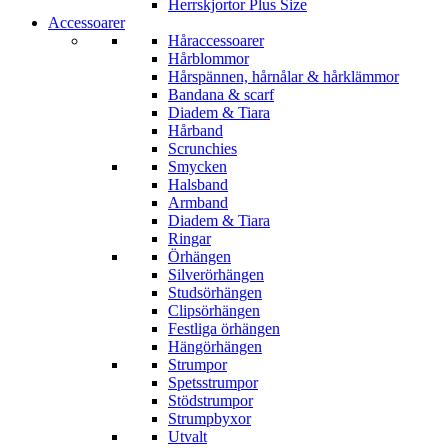
Herrskjortor Plus Size
Accessoarer
Håraccessoarer
Hårblommor
Hårspännen, hårnålar & hårklämmor
Bandana & scarf
Diadem & Tiara
Hårband
Scrunchies
Smycken
Halsband
Armband
Diadem & Tiara
Ringar
Örhängen
Silverörhängen
Studsörhängen
Clipsörhängen
Festliga örhängen
Hängörhängen
Strumpor
Spetsstrumpor
Stödstrumpor
Strumpbyxor
Utvalt