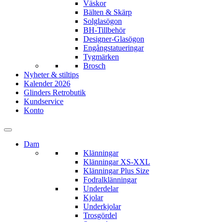
Väskor
Bälten & Skärp
Solglasögon
BH-Tillbehör
Designer-Glasögon
Engångstatueringar
Tygmärken
Brosch
Nyheter & stiltips
Kalender 2026
Glinders Retrobutik
Kundservice
Konto
Dam
Klänningar
Klänningar XS-XXL
Klänningar Plus Size
Fodralklänningar
Underdelar
Kjolar
Underkjolar
Trosgördel