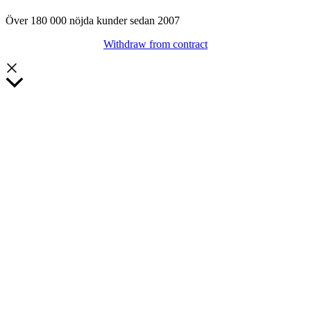
Över 180 000 nöjda kunder sedan 2007
Withdraw from contract
Rulla
till
toppen