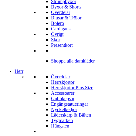
Strumpbyxor
Byxor & Shorts
Överdelar
Blusar & Tröjor
Bolero
Cardigans
Övrigt
Skor
Presentkort
Shoppa alla damkläder
Herr
Överdelar
Herrskjortor
Herrskjortor Plus Size
Accessoarer
Gubbkepsar
Engångstatueringar
Nyckelkedjor
Läderskärp & Bälten
Tygmärken
Hängslen