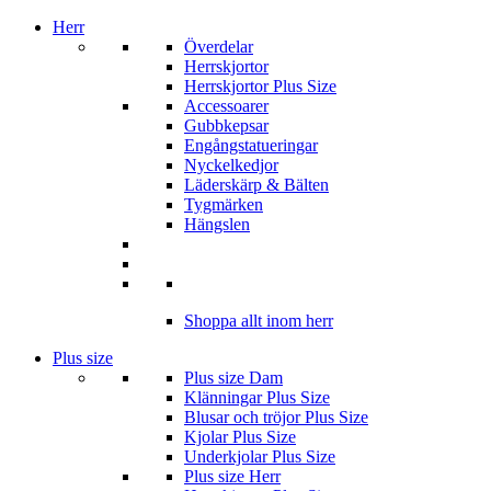
Herr
Överdelar
Herrskjortor
Herrskjortor Plus Size
Accessoarer
Gubbkepsar
Engångstatueringar
Nyckelkedjor
Läderskärp & Bälten
Tygmärken
Hängslen
Shoppa allt inom herr
Plus size
Plus size Dam
Klänningar Plus Size
Blusar och tröjor Plus Size
Kjolar Plus Size
Underkjolar Plus Size
Plus size Herr