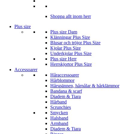
Shoppa allt inom herr
Plus size
Plus size Dam
Klänningar Plus Size
Blusar och tröjor Plus Size
Kjolar Plus Size
Underkjolar Plus Size
Plus size Herr
Herrskjortor Plus Size
Accessoarer
Håraccessoarer
Hårblommor
Hårspännen, hårnålar & hårklämmor
Bandana & scarf
Diadem & Tiara
Hårband
Scrunchies
Smycken
Halsband
Armband
Diadem & Tiara