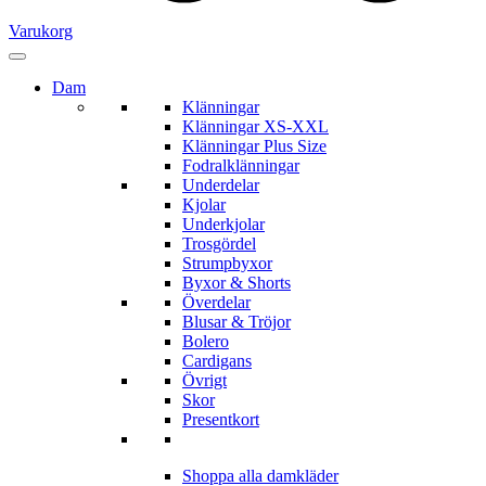
Varukorg
Dam
Klänningar
Klänningar XS-XXL
Klänningar Plus Size
Fodralklänningar
Underdelar
Kjolar
Underkjolar
Trosgördel
Strumpbyxor
Byxor & Shorts
Överdelar
Blusar & Tröjor
Bolero
Cardigans
Övrigt
Skor
Presentkort
Shoppa alla damkläder