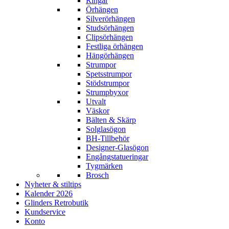
Ringar
Örhängen
Silverörhängen
Studsörhängen
Clipsörhängen
Festliga örhängen
Hängörhängen
Strumpor
Spetsstrumpor
Stödstrumpor
Strumpbyxor
Utvalt
Väskor
Bälten & Skärp
Solglasögon
BH-Tillbehör
Designer-Glasögon
Engångstatueringar
Tygmärken
Brosch
Nyheter & stiltips
Kalender 2026
Glinders Retrobutik
Kundservice
Konto