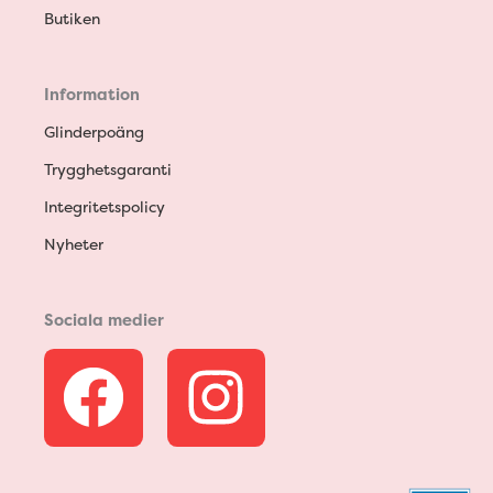
Butiken
Information
Glinderpoäng
Trygghetsgaranti
Integritetspolicy
Nyheter
Sociala medier
F
I
a
n
c
s