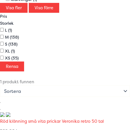
Visa fler
Visa färre
Pris
Storlek
L
(1)
M
(138)
S
(138)
XL
(1)
XS
(35)
Rensa
1 produkt funnen
Röd klänning små vita prickar Veronika retro 50 tal