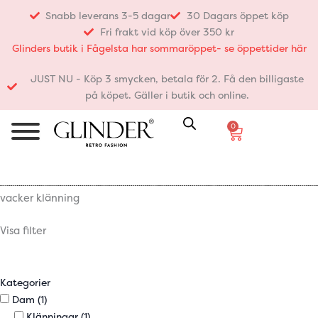
Hoppa
Snabb leverans 3-5 dagar
30 Dagars öppet köp
till
Fri frakt vid köp över 350 kr
innehåll
Glinders butik i Fågelsta har sommaröppet- se öppettider här
JUST NU - Köp 3 smycken, betala för 2. Få den billigaste
på köpet. Gäller i butik och online.
0
Varukorg
vacker klänning
Visa filter
Kategorier
Dam
(1)
Klänningar
(1)