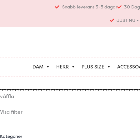
Hoppa
Snabb leverans 3-5 dagar
30 Dag
till
innehåll
JUST NU - K
DAM
HERR
PLUS SIZE
ACCESSO
våffla
Visa filter
Kategorier