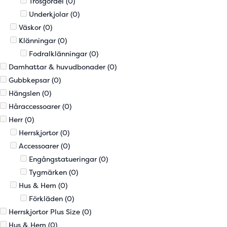
Trosgördel
(0)
Underkjolar
(0)
Väskor
(0)
Klänningar
(0)
Fodralklänningar
(0)
Damhattar & huvudbonader
(0)
Gubbkepsar
(0)
Hängslen
(0)
Håraccessoarer
(0)
Herr
(0)
Herrskjortor
(0)
Accessoarer
(0)
Engångstatueringar
(0)
Tygmärken
(0)
Hus & Hem
(0)
Förkläden
(0)
Herrskjortor Plus Size
(0)
Hus & Hem
(0)