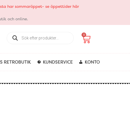
elsta har sommaröppet- se öppettider här
tik och online.
Products
Varukorg
0
search
S RETROBUTIK
KUNDSERVICE
KONTO