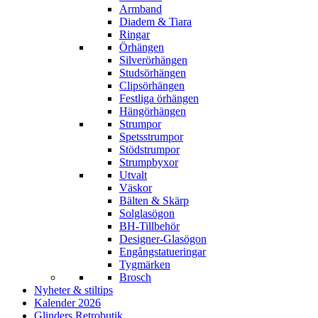
Armband
Diadem & Tiara
Ringar
Örhängen
Silverörhängen
Studsörhängen
Clipsörhängen
Festliga örhängen
Hängörhängen
Strumpor
Spetsstrumpor
Stödstrumpor
Strumpbyxor
Utvalt
Väskor
Bälten & Skärp
Solglasögon
BH-Tillbehör
Designer-Glasögon
Engångstatueringar
Tygmärken
Brosch
Nyheter & stiltips
Kalender 2026
Glinders Retrobutik