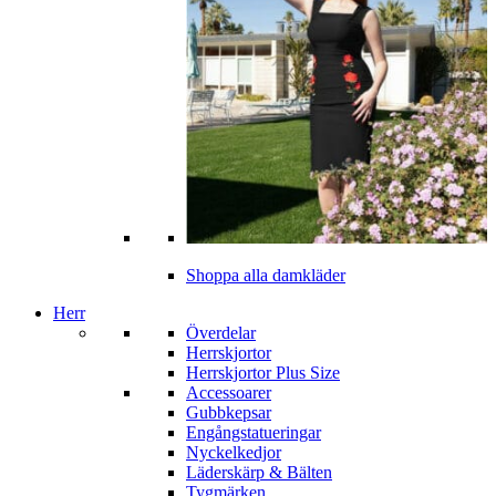
Shoppa alla damkläder
Herr
Överdelar
Herrskjortor
Herrskjortor Plus Size
Accessoarer
Gubbkepsar
Engångstatueringar
Nyckelkedjor
Läderskärp & Bälten
Tygmärken