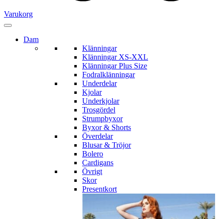
Varukorg
Dam
Klänningar
Klänningar XS-XXL
Klänningar Plus Size
Fodralklänningar
Underdelar
Kjolar
Underkjolar
Trosgördel
Strumpbyxor
Byxor & Shorts
Överdelar
Blusar & Tröjor
Bolero
Cardigans
Övrigt
Skor
Presentkort