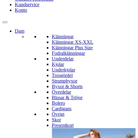
Kundservice
Konto
Dam
Klänningar
Klänningar XS-XXL
Klänningar Plus Size
Fodralklänningar
Underdelar
Kjolar
Underkjolar
Trosgördel
Strumpbyxor
Byxor & Shorts
Överdelar
Blusar & Tröjor
Bolero
Cardigans
Övrigt
Skor
Presentkort