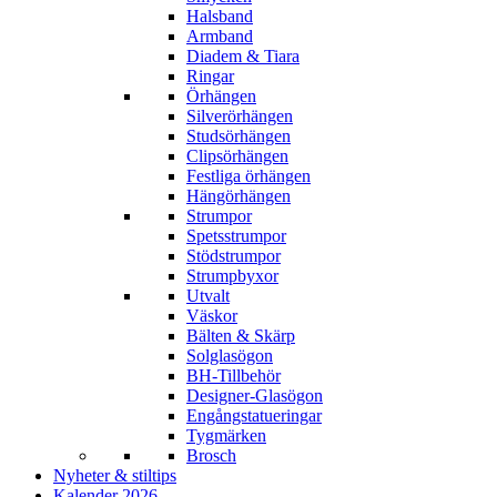
Halsband
Armband
Diadem & Tiara
Ringar
Örhängen
Silverörhängen
Studsörhängen
Clipsörhängen
Festliga örhängen
Hängörhängen
Strumpor
Spetsstrumpor
Stödstrumpor
Strumpbyxor
Utvalt
Väskor
Bälten & Skärp
Solglasögon
BH-Tillbehör
Designer-Glasögon
Engångstatueringar
Tygmärken
Brosch
Nyheter & stiltips
Kalender 2026