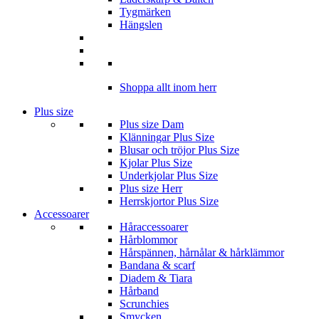
Tygmärken
Hängslen
Shoppa allt inom herr
Plus size
Plus size Dam
Klänningar Plus Size
Blusar och tröjor Plus Size
Kjolar Plus Size
Underkjolar Plus Size
Plus size Herr
Herrskjortor Plus Size
Accessoarer
Håraccessoarer
Hårblommor
Hårspännen, hårnålar & hårklämmor
Bandana & scarf
Diadem & Tiara
Hårband
Scrunchies
Smycken