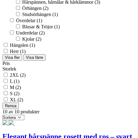
Hårspännen, hårnålar & hårklämmor
(3)
Örhängen
(2)
Studsörhängen
(1)
Överdelar
(1)
Blusar & Tröjor
(1)
Underdelar
(2)
Kjolar
(2)
Hängslen
(1)
Herr
(1)
Visa fler
Visa färre
Pris
Storlek
2XL
(2)
L
(1)
M
(2)
S
(2)
XL
(2)
Rensa
10 av 10 produkter
Elegant hårspänne rosett med ros – svart