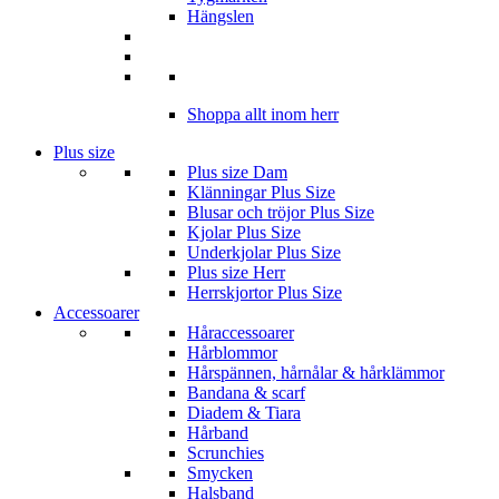
Hängslen
Shoppa allt inom herr
Plus size
Plus size Dam
Klänningar Plus Size
Blusar och tröjor Plus Size
Kjolar Plus Size
Underkjolar Plus Size
Plus size Herr
Herrskjortor Plus Size
Accessoarer
Håraccessoarer
Hårblommor
Hårspännen, hårnålar & hårklämmor
Bandana & scarf
Diadem & Tiara
Hårband
Scrunchies
Smycken
Halsband