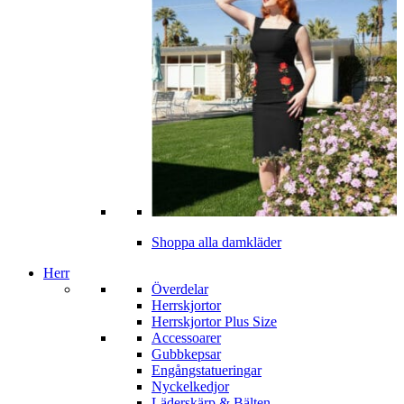
Shoppa alla damkläder
Herr
Överdelar
Herrskjortor
Herrskjortor Plus Size
Accessoarer
Gubbkepsar
Engångstatueringar
Nyckelkedjor
Läderskärp & Bälten