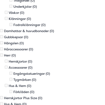
Trosgördel
(0)
Underkjolar
(0)
Väskor
(0)
Klänningar
(0)
Fodralklänningar
(0)
Damhattar & huvudbonader
(0)
Gubbkepsar
(0)
Hängslen
(0)
Håraccessoarer
(0)
Herr
(0)
Herrskjortor
(0)
Accessoarer
(0)
Engångstatueringar
(0)
Tygmärken
(0)
Hus & Hem
(0)
Förkläden
(0)
Herrskjortor Plus Size
(0)
Hus & Hem
(0)