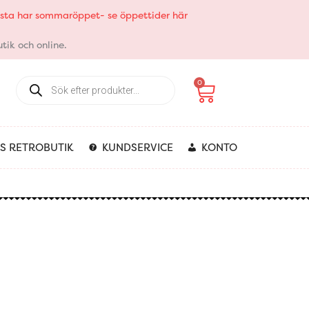
elsta har sommaröppet- se öppettider här
tik och online.
Products
Varukorg
0
search
S RETROBUTIK
KUNDSERVICE
KONTO