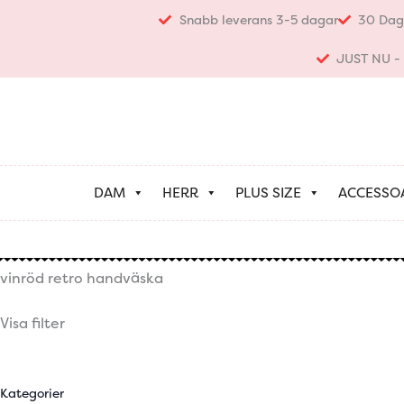
Hoppa
Snabb leverans 3-5 dagar
30 Dag
till
innehåll
JUST NU - K
DAM
HERR
PLUS SIZE
ACCESSO
vinröd retro handväska
Visa filter
Kategorier