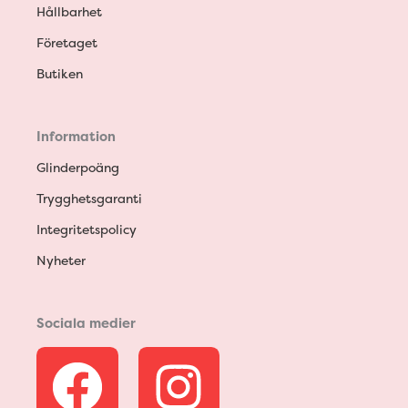
Hållbarhet
Företaget
Butiken
Information
Glinderpoäng
Trygghetsgaranti
Integritetspolicy
Nyheter
Sociala medier
F
I