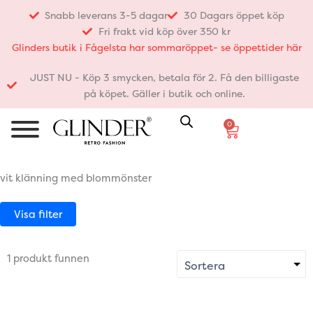
Hoppa
Snabb leverans 3-5 dagar
30 Dagars öppet köp
till
Fri frakt vid köp över 350 kr
innehåll
Glinders butik i Fågelsta har sommaröppet- se öppettider här
JUST NU - Köp 3 smycken, betala för 2. Få den billigaste
på köpet. Gäller i butik och online.
0
Varukorg
vit klänning med blommönster
Visa filter
1 produkt funnen