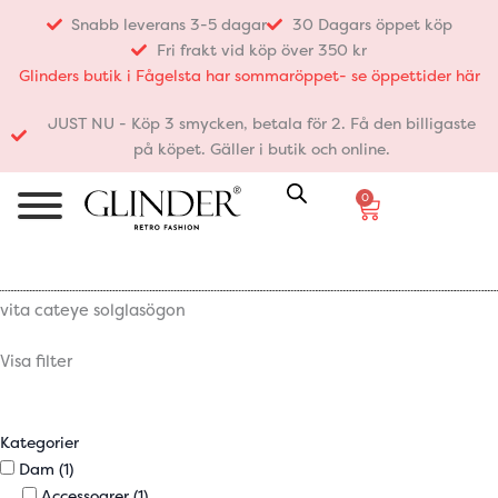
Hoppa
Snabb leverans 3-5 dagar
30 Dagars öppet köp
till
Fri frakt vid köp över 350 kr
innehåll
Glinders butik i Fågelsta har sommaröppet- se öppettider här
JUST NU - Köp 3 smycken, betala för 2. Få den billigaste
på köpet. Gäller i butik och online.
0
Varukorg
vita cateye solglasögon
Visa filter
Kategorier
Dam
(1)
Accessoarer
(1)