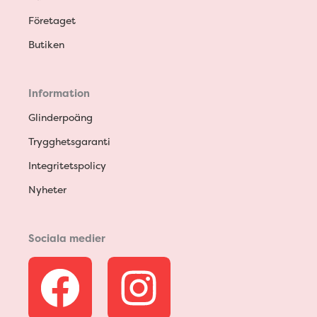
Företaget
Butiken
Information
Glinderpoäng
Trygghetsgaranti
Integritetspolicy
Nyheter
Sociala medier
F
I
a
n