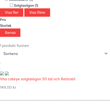
Solglasögon
(1)
Visa fler
Visa färre
Pris
Storlek
Rensa
1 produkt funnen
Vita cateye solglasögon 50 tal och Retrostil
149,00
kr