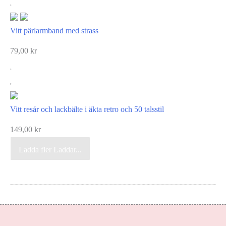
Vitt pärlarmband med strass
79,00
kr
Vitt resår och lackbälte i äkta retro och 50 talsstil
149,00
kr
Ladda fler
Laddar...