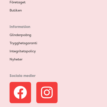
Företaget
Butiken
Information
Glinderpoäng
Trygghetsgaranti
Integritetspolicy
Nyheter
Sociala medier
F
I
a
n