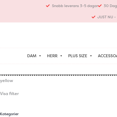
Hoppa
Snabb leverans 3-5 dagar
30 Dag
till
innehåll
JUST NU - K
DAM
HERR
PLUS SIZE
ACCESSO
yellow
Visa filter
Kategorier