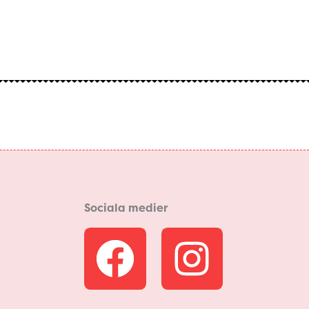
Sociala medier
F
I
a
n