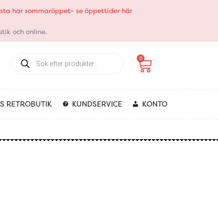
elsta har sommaröppet- se öppettider här
tik och online.
Products
Varukorg
0
search
S RETROBUTIK
KUNDSERVICE
KONTO