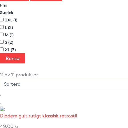
Pris
Storlek
2XL
(1)
L
(2)
M
(1)
S
(2)
XL
(3)
Rensa
11 av 11 produkter
Diadem gult rutigt klassisk retrostil
49,00
kr