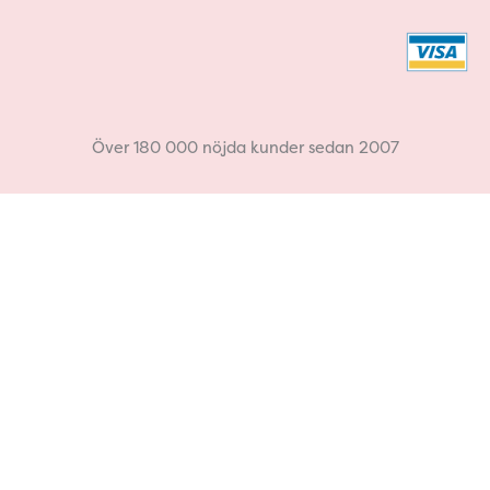
c
s
e
t
b
a
Över 180 000 nöjda kunder sedan 2007
o
g
o
r
k
a
m