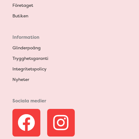
Företaget
Butiken
Information
Glinderpoäng
Trygghetsgaranti
Integritetspolicy
Nyheter
Sociala medier
F
I
a
n