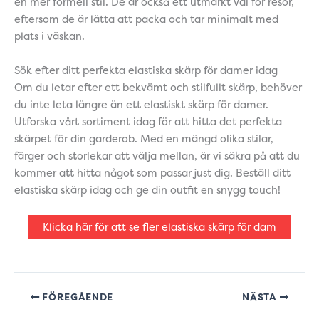
en mer formell stil. De är också ett utmärkt val för resor,
eftersom de är lätta att packa och tar minimalt med
plats i väskan.
Sök efter ditt perfekta elastiska skärp för damer idag
Om du letar efter ett bekvämt och stilfullt skärp, behöver
du inte leta längre än ett elastiskt skärp för damer.
Utforska vårt sortiment idag för att hitta det perfekta
skärpet för din garderob. Med en mängd olika stilar,
färger och storlekar att välja mellan, är vi säkra på att du
kommer att hitta något som passar just dig. Beställ ditt
elastiska skärp idag och ge din outfit en snygg touch!
Klicka här för att se fler elastiska skärp för dam
FÖREGÅENDE
NÄSTA