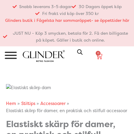
Hoppa
Snabb leverans 3-5 dagar
30 Dagars öppet köp
till
Fri frakt vid köp över 350 kr
innehåll
Glinders butik i Fågelsta har sommaröppet- se öppettider här
JUST NU - Köp 3 smycken, betala för 2. Få den billigaste
på köpet. Gäller i butik och online.
0
Varukorg
Hem
Stiltips
Accessoarer
Elastiskt skärp för damer, en praktisk och stilfull accessoar
Elastiskt skärp för damer,