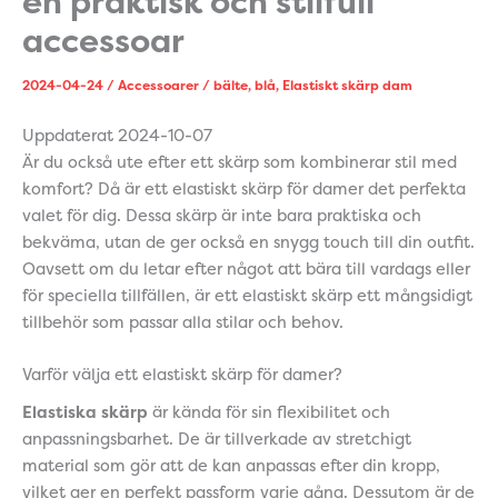
en praktisk och stilfull
accessoar
2024-04-24
/
Accessoarer
/
bälte
,
blå
,
Elastiskt skärp dam
Uppdaterat 2024-10-07
Är du också ute efter ett skärp som kombinerar stil med
komfort? Då är ett elastiskt skärp för damer det perfekta
valet för dig. Dessa skärp är inte bara praktiska och
bekväma, utan de ger också en snygg touch till din outfit.
Oavsett om du letar efter något att bära till vardags eller
för speciella tillfällen, är ett elastiskt skärp ett mångsidigt
tillbehör som passar alla stilar och behov.
Varför välja ett elastiskt skärp för damer?
Elastiska skärp
är kända för sin flexibilitet och
anpassningsbarhet. De är tillverkade av stretchigt
material som gör att de kan anpassas efter din kropp,
vilket ger en perfekt passform varje gång. Dessutom är de