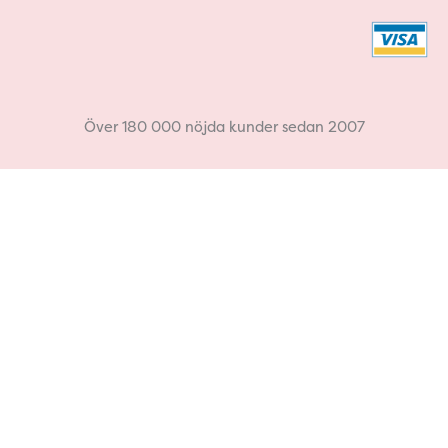
c
s
e
t
b
a
Över 180 000 nöjda kunder sedan 2007
o
g
o
r
k
a
m