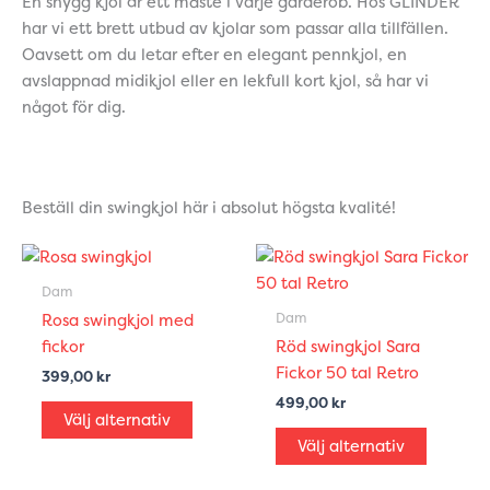
En snygg kjol är ett måste i varje garderob. Hos GLINDER
har vi ett brett utbud av kjolar som passar alla tillfällen.
Oavsett om du letar efter en elegant pennkjol, en
avslappnad midikjol eller en lekfull kort kjol, så har vi
något för dig.
Beställ din swingkjol här i absolut högsta kvalité!
Den
Den
här
här
Dam
produkten
produkt
Dam
Rosa swingkjol med
har
har
fickor
Röd swingkjol Sara
flera
flera
Fickor 50 tal Retro
399,00
kr
varianter.
variante
499,00
kr
De
De
Välj alternativ
olika
olika
Välj alternativ
alternativen
alternat