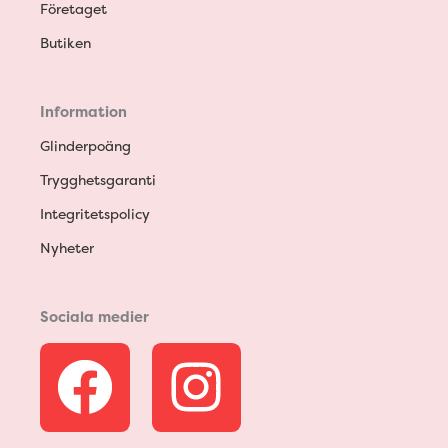
Företaget
Butiken
Information
Glinderpoäng
Trygghetsgaranti
Integritetspolicy
Nyheter
Sociala medier
F
I
a
n