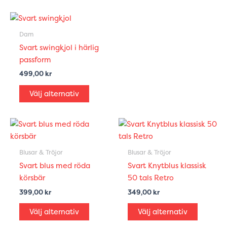
kan
kan
väljas
väljas
Den
på
på
här
Dam
produktsidan
produkt
produkten
Svart swingkjol i härlig
har
passform
flera
499,00
kr
varianter.
De
Välj alternativ
olika
alternativen
Den
Den
kan
här
här
väljas
produkten
produkt
på
Blusar & Tröjor
Blusar & Tröjor
har
har
produktsidan
Svart blus med röda
Svart Knytblus klassisk
flera
flera
körsbär
50 tals Retro
varianter.
variante
399,00
kr
349,00
kr
De
De
olika
olika
Välj alternativ
Välj alternativ
alternativen
alternat