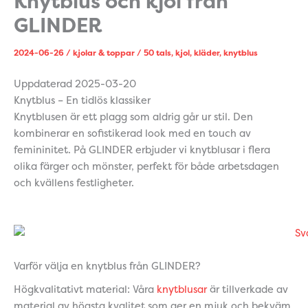
Knytblus och kjol från
GLINDER
2024-06-26
/
kjolar & toppar
/
50 tals
,
kjol
,
kläder
,
knytblus
Uppdaterad 2025-03-20
Knytblus – En tidlös klassiker
Knytblusen är ett plagg som aldrig går ur stil. Den
kombinerar en sofistikerad look med en touch av
femininitet. På GLINDER erbjuder vi knytblusar i flera
olika färger och mönster, perfekt för både arbetsdagen
och kvällens festligheter.
Varför välja en knytblus från GLINDER?
Högkvalitativt material: Våra
knytblusar
är tillverkade av
material av högsta kvalitet som ger en mjuk och bekväm