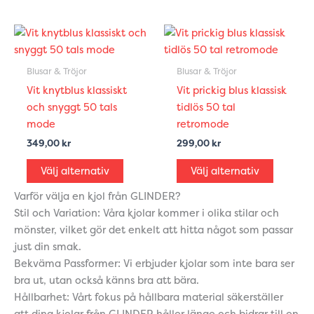
kan
kan
väljas
väljas
Den
Den
på
på
här
här
produktsidan
produkt
produkten
produkt
Blusar & Tröjor
Blusar & Tröjor
har
har
Vit knytblus klassiskt
Vit prickig blus klassisk
flera
flera
och snyggt 50 tals
tidlös 50 tal
varianter.
variante
mode
retromode
De
De
349,00
kr
299,00
kr
olika
olika
alternativen
alternat
Välj alternativ
Välj alternativ
kan
kan
Varför välja en kjol från GLINDER?
väljas
väljas
Stil och Variation: Våra kjolar kommer i olika stilar och
på
på
mönster, vilket gör det enkelt att hitta något som passar
produktsidan
produkt
just din smak.
Bekväma Passformer: Vi erbjuder kjolar som inte bara ser
bra ut, utan också känns bra att bära.
Hållbarhet: Vårt fokus på hållbara material säkerställer
att dina kjolar från GLINDER håller länge och bidrar till en