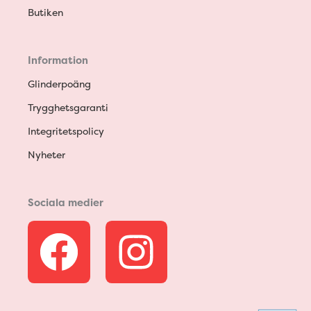
Butiken
Information
Glinderpoäng
Trygghetsgaranti
Integritetspolicy
Nyheter
Sociala medier
F
I
a
n