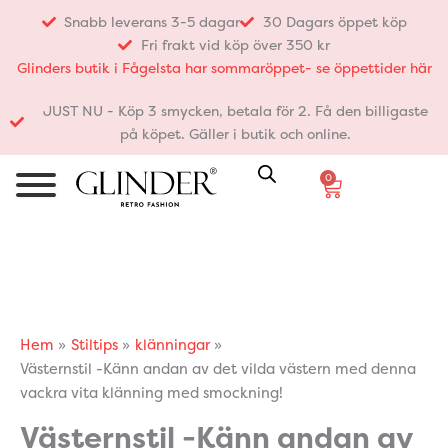
Hoppa
Snabb leverans 3-5 dagar
30 Dagars öppet köp
till
Fri frakt vid köp över 350 kr
innehåll
Glinders butik i Fågelsta har sommaröppet- se öppettider här
JUST NU - Köp 3 smycken, betala för 2. Få den billigaste
på köpet. Gäller i butik och online.
0
Varukorg
Hem
Stiltips
klänningar
Västernstil -Känn andan av det vilda västern med denna
vackra vita klänning med smockning!
Västernstil -Känn andan av