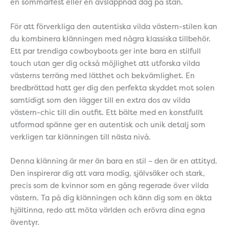
en sommarfest eller en avslappnad dag på stan.
För att förverkliga den autentiska vilda västern-stilen kan
du kombinera klänningen med några klassiska tillbehör.
Ett par trendiga cowboyboots ger inte bara en stilfull
touch utan ger dig också möjlighet att utforska vilda
västerns terräng med lätthet och bekvämlighet. En
bredbrättad hatt ger dig den perfekta skyddet mot solen
samtidigt som den lägger till en extra dos av vilda
västern-chic till din outfit. Ett bälte med en konstfullt
utformad spänne ger en autentisk och unik detalj som
verkligen tar klänningen till nästa nivå.
Denna klänning är mer än bara en stil – den är en attityd.
Den inspirerar dig att vara modig, självsäker och stark,
precis som de kvinnor som en gång regerade över vilda
västern. Ta på dig klänningen och känn dig som en äkta
hjältinna, redo att möta världen och erövra dina egna
äventyr.