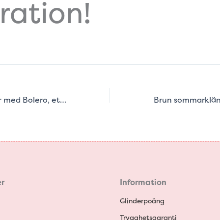
iration!
Upptäck fördelar med Bolero, ett mångsidigt plagg med otaliga användningsområden
r
Information
Glinderpoäng
Trygghetsgaranti