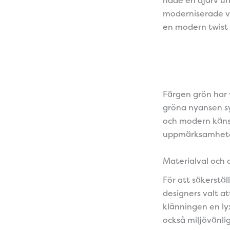
moderniserade va
en modern twist 
Färgen grön har v
gröna nyansen sym
och modern känsl
uppmärksamhet
Materialval och 
För att säkerstä
designers valt at
klänningen en lyx
också miljövänli