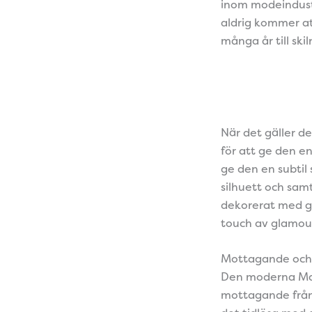
inom modeindustr
aldrig kommer at
många år till s
När det gäller d
för att ge den e
ge den en subtil 
silhuett och samt
dekorerat med gli
touch av glamou
Mottagande och
Den moderna Mar
mottagande från