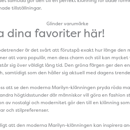
det samtida gör den till en perfekt klänning för både fo
de tillställningar.
 dina favoriter här!
etrender är det svårt att förutspå exakt hur länge den
r att vara populär, men dess charm och stil kan mycket vä
står sig över väldigt lång tid. Den gröna färgen ger den en
, samtidigt som den håller sig aktuell med dagens trender
oss att se den moderna Marilyn-klänningen pryda röda mat
dra högtidsstunder där människor vill göra en fashion 
n av nostalgi och modernitet gör den till en klänning so
rar och stilpreferenser.
ligt att den moderna Marilyn-klänningen kan inspirera an