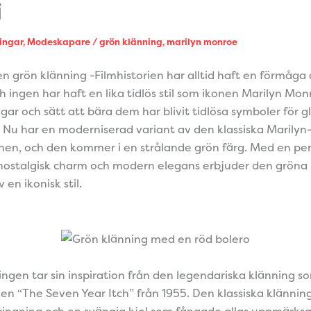
i
ingar
,
Modeskapare
/
grön klänning
,
marilyn monroe
n grön klänning -Filmhistorien har alltid haft en förmåga a
 ingen har haft en lika tidlös stil som ikonen Marilyn Mo
gar och sätt att bära dem har blivit tidlösa symboler för 
. Nu har en moderniserad variant av den klassiska Marily
en, och den kommer i en strålande grön färg. Med en per
nostalgisk charm och modern elegans erbjuder den gröna
 en ikonisk stil.
ngen tar sin inspiration från den legendariska klänning s
men “The Seven Year Itch” från 1955. Den klassiska klänning
ringning och en svängig kjol som fångade allas uppmärk