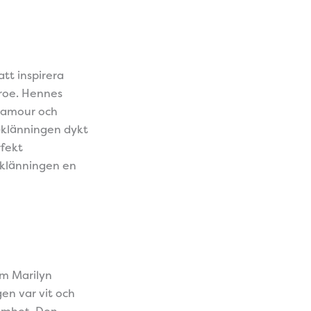
tt inspirera
nroe. Hennes
glamour och
n-klänningen dykt
fekt
 klänningen en
om Marilyn
en var vit och
samhet. Den