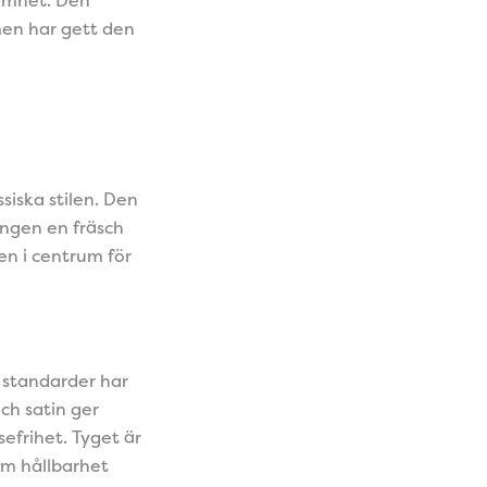
men har gett den
siska stilen. Den
ingen en fräsch
en i centrum för
s standarder har
ch satin ger
sefrihet. Tyget är
om hållbarhet