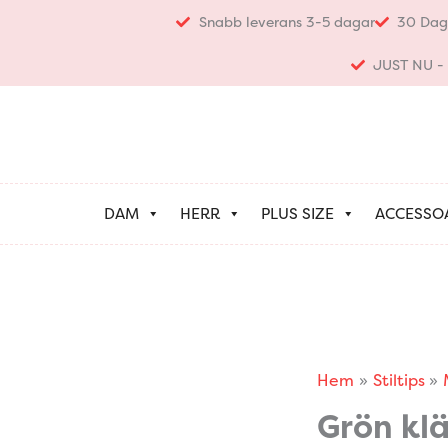
Hoppa
Snabb leverans 3-5 dagar
30 Dag
till
innehåll
JUST NU - K
DAM
HERR
PLUS SIZE
ACCESSO
Hem
Stiltips
Grön kl