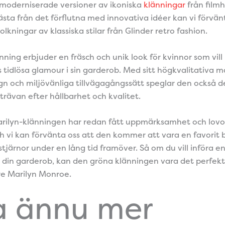
moderniserade versioner av ikoniska
klänningar
från film
ästa från det förflutna med innovativa idéer kan vi förvän
kningar av klassiska stilar från Glinder retro fashion.
ning erbjuder en fräsch och unik look för kvinnor som vill
tidlösa glamour i sin garderob. Med sitt högkvalitativa ma
gn och miljövänliga tillvägagångssätt speglar den också
trävan efter hållbarhet och kvalitet.
ilyn-klänningen har redan fått uppmärksamhet och lovo
 vi kan förvänta oss att den kommer att vara en favorit 
stjärnor under en lång tid framöver. Så om du vill införa en
 i din garderob, kan den gröna klänningen vara det perfekta
nre Marilyn Monroe.
a ännu mer