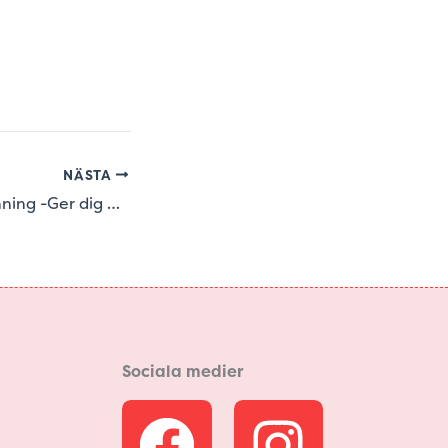
NÄSTA
Brun sommarklänning -Ger dig en stilsäker sommar
Sociala medier
F
I