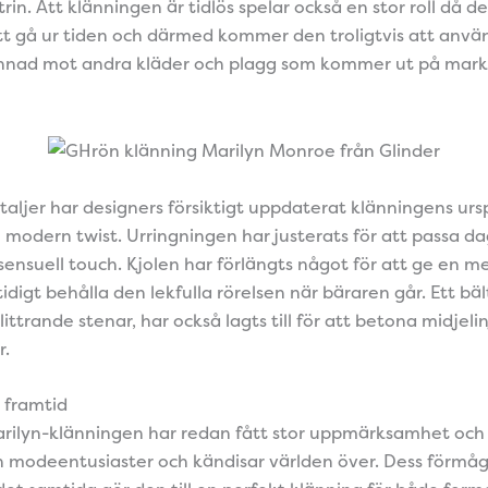
in. Att klänningen är tidlös spelar också en stor roll då 
t gå ur tiden och därmed kommer den troligtvis att anvä
kilnnad mot andra kläder och plagg som kommer ut på mar
etaljer har designers försiktigt uppdaterat klänningens ur
n modern twist. Urringningen har justerats för att passa 
sensuell touch. Kjolen har förlängts något för att ge en me
idigt behålla den lekfulla rörelsen när bäraren går. Ett bäl
ttrande stenar, har också lagts till för att betona midjeli
r.
 framtid
ilyn-klänningen har redan fått stor uppmärksamhet och 
 modeentusiaster och kändisar världen över. Dess förmåg