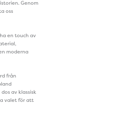
historien. Genom
ta oss
 ha en touch av
terial,
 den moderna
rd från
bland
 dos av klassisk
 valet för att