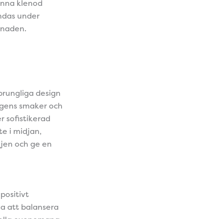
denna klenod
ndas under
knaden.
sprungliga design
dagens smaker och
r sofistikerad
te i midjan,
njen och ge en
positivt
a att balansera