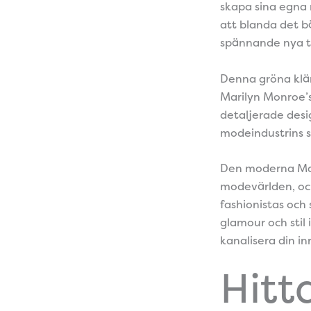
skapa sina egna 
att blanda det b
spännande nya tol
Denna gröna klän
Marilyn Monroe’s 
detaljerade desi
modeindustrins s
Den moderna Mar
modevärlden, och
fashionistas och 
glamour och stil
kanalisera din i
Hitt