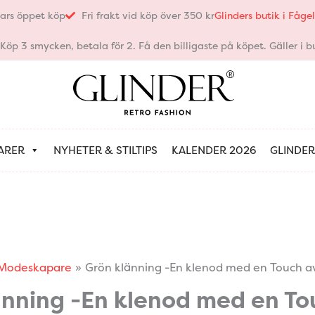
ars öppet köp
Fri frakt vid köp över 350 kr
Glinders butik i Fåg
öp 3 smycken, betala för 2. Få den billigaste på köpet. Gäller i bu
ARER
NYHETER & STILTIPS
KALENDER 2026
GLINDER
Modeskapare
Grön klänning -En klenod med en Touch av
änning -En klenod med en To