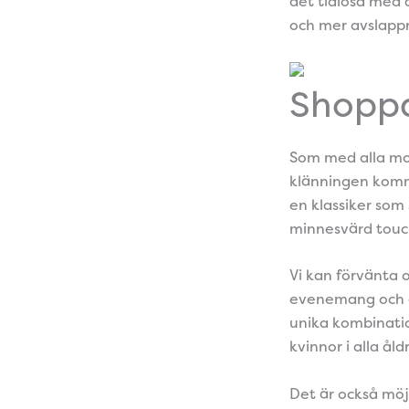
det tidlösa med 
och mer avslappna
Shoppa
Som med alla mod
klänningen komme
en klassiker som 
minnesvärd touch
Vi kan förvänta 
evenemang och an
unika kombinatio
kvinnor i alla åld
Det är också möj