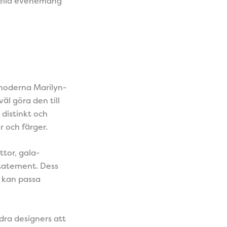
rmella evenemang
 moderna Marilyn-
l göra den till
 distinkt och
 och färger.
tor, gala-
statement. Dess
m kan passa
dra designers att