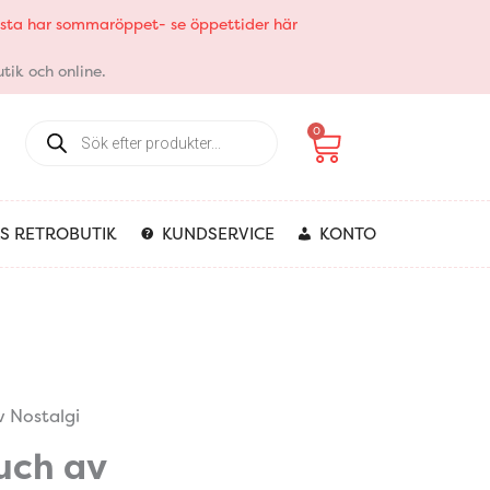
elsta har sommaröppet- se öppettider här
tik och online.
Products
Varukorg
0
search
S RETROBUTIK
KUNDSERVICE
KONTO
 Nostalgi
uch av