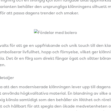
rianten behåller den ursprungliga klänningens silhuett 
för att passa dagens trender och smaker.
alts för att ge en uppfriskande och unik touch till den klas
boliserar livfullhet, hopp och förnyelse, vilket ger klänn
a. Det är en färg som direkt fångar ögat och sätter bärar
en.
detaljer
lla att den moderniserade klänningen lever upp till dagen
t använda högkvalitativa material. En blandning av silke o
ig känsla samtidigt som den behåller sin lätthet och rörel
gt och hållbart för att spegla den ökade medvetenheten 