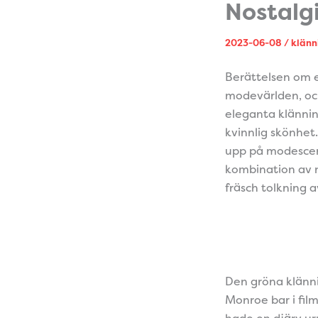
Nostalg
2023-06-08
/
klänn
Berättelsen om e
modevärlden, och
eleganta klännin
kvinnlig skönhet
upp på modescen
kombination av 
fräsch tolkning av
Den gröna klänni
Monroe bar i fil
hade en djärv ur