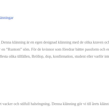
länningar
Denna klänning är en egen designad klänning med de olika kraven och s
ar en “Runtom” söm. För de kvinnor som föredrar bättre passform och en 
 olika tillfällen, Bröllop, dop, konfirmation, student eller varför inte
vacker och stilfull halsringning. Denna klänning gör vi till årets klän