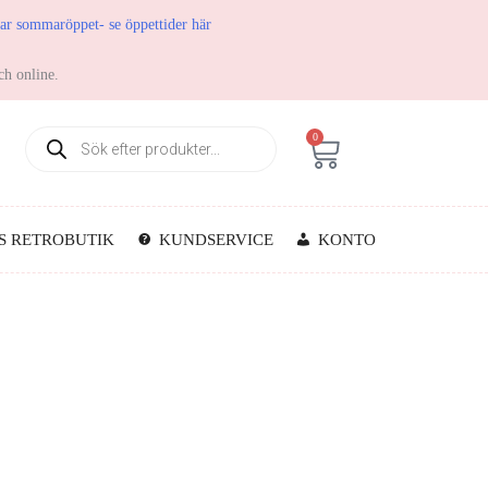
har sommaröppet- se öppettider här
ch online.
0
S RETROBUTIK
KUNDSERVICE
KONTO