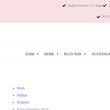
Snabb leverans 3-5 dagar
3
JUST 
DAM
HERR
PLUS SIZE
ACCESSO
Hem
Stiltips
Nyheter
Årets klänning 2019