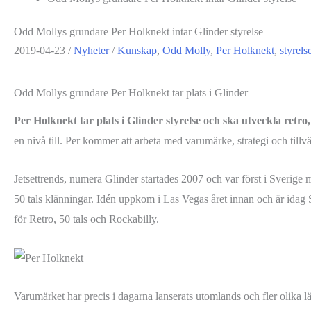
Odd Mollys grundare Per Holknekt intar Glinder styrelse
2019-04-23
/
Nyheter
/
Kunskap
,
Odd Molly
,
Per Holknekt
,
styrels
Odd Mollys grundare Per Holknekt tar plats i Glinder
Per Holknekt tar plats i Glinder styrelse och ska utveckla retro
en nivå till. Per kommer att arbeta med varumärke, strategi och till
Jetsettrends, numera Glinder startades 2007 och var först i Sverige 
50 tals klänningar. Idén uppkom i Las Vegas året innan och är idag S
för Retro, 50 tals och Rockabilly.
Varumärket har precis i dagarna lanserats utomlands och fler olika l