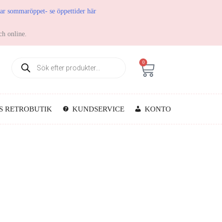
har sommaröppet- se öppettider här
ch online.
0
S RETROBUTIK
KUNDSERVICE
KONTO