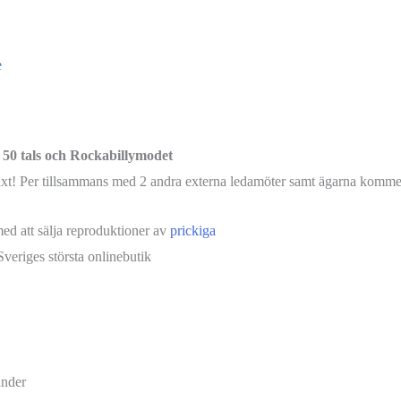
e
, 50 tals och Rockabillymodet
växt! Per tillsammans med 2 andra externa ledamöter samt ägarna kommer 
med att sälja reproduktioner av
prickiga
veriges största onlinebutik
änder