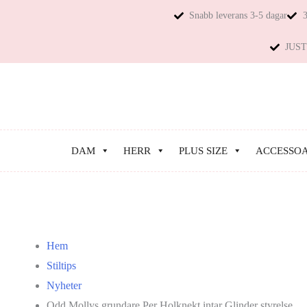
Snabb leverans 3-5 dagar
3
JUST 
DAM
HERR
PLUS SIZE
ACCESSO
Hem
Stiltips
Nyheter
Odd Mollys grundare Per Holknekt intar Glinder styrelse