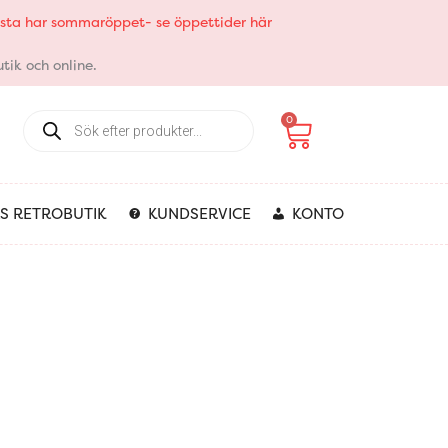
elsta har sommaröppet- se öppettider här
tik och online.
Products
Varukorg
0
search
S RETROBUTIK
KUNDSERVICE
KONTO