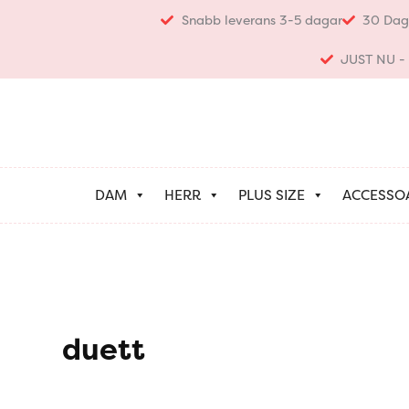
Hoppa
Snabb leverans 3-5 dagar
30 Dag
till
innehåll
JUST NU - K
DAM
HERR
PLUS SIZE
ACCESSO
duett