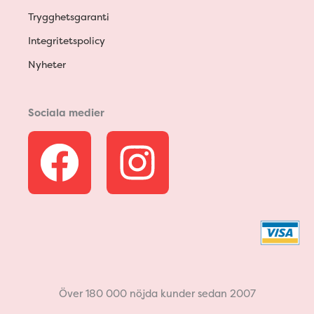
Trygghetsgaranti
Integritetspolicy
Nyheter
Sociala medier
F
I
a
n
c
s
e
t
b
a
Över 180 000 nöjda kunder sedan 2007