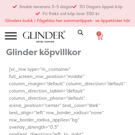
Hoppa
Snabb leverans 3-5 dagar
30 Dagars öppet köp
till
Fri frakt vid köp över 350 kr
innehåll
Glinders butik i Fågelsta har sommaröppet- se öppettider här
0
Varukorg
Glinder köpvillkor
[vc_row type=”in_container”
full_screen_row_position=”middle”
column_margin=”default” column_direction=”default”
column_direction_tablet=”default”
column_direction_phone=”default”
scene_position=”center” text_color=”dark”
text_align=”left” row_border_radius=”none”
row_border_radius_applies=”bg”
overlay_strength=”0.3″
gradient_direction=”left_to_right”