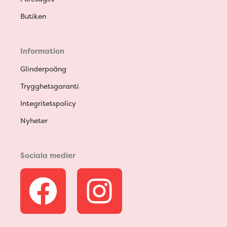
Butiken
Information
Glinderpoäng
Trygghetsgaranti
Integritetspolicy
Nyheter
Sociala medier
F
I
a
n