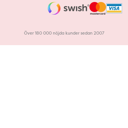
c
s
e
t
b
a
Över 180 000 nöjda kunder sedan 2007
o
g
o
r
k
a
m