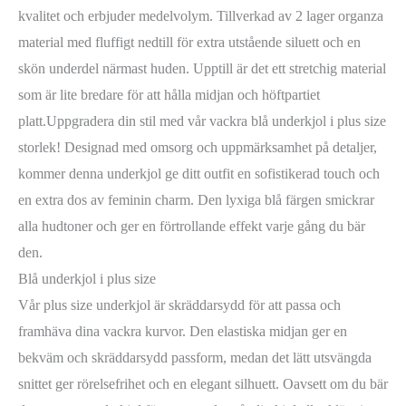
kvalitet och erbjuder medelvolym. Tillverkad av 2 lager organza
material med fluffigt nedtill för extra utstående siluett och en
skön underdel närmast huden. Upptill är det ett stretchig material
som är lite bredare för att hålla midjan och höftpartiet
platt.Uppgradera din stil med vår vackra blå underkjol i plus size
storlek! Designad med omsorg och uppmärksamhet på detaljer,
kommer denna underkjol ge ditt outfit en sofistikerad touch och
en extra dos av feminin charm. Den lyxiga blå färgen smickrar
alla hudtoner och ger en förtrollande effekt varje gång du bär
den.
Blå underkjol i plus size
Vår plus size underkjol är skräddarsydd för att passa och
framhäva dina vackra kurvor. Den elastiska midjan ger en
bekväm och skräddarsydd passform, medan det lätt utsvängda
snittet ger rörelsefrihet och en elegant silhuett. Oavsett om du bär