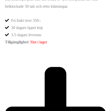
helklockade 50 tals och retro klänningar.
Fri frakt över 350:-
30 dagars öppet köp
3-5 dagars leverans
Tillgänglighet:
Slut i lager