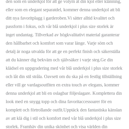
den som en underkjol för att ge volym åt din kjol eller klänning,
eller som en elegant separatdel, kommer denna underkjol att bli
ditt nya favoritplagg i garderoben.Vi sätter alltid kvalitet och
passform i fokus, och vår blå underkjol i plus size storlek är
inget undantag. Tillverkad av högkvalitativt material garanterar
den hållbarhet och komfort som varar länge. Varje söm och
detalj är noga utvalda för att ge en perfekt finish och säkerställa
att du känner dig bekväm och självsäker i varje steg.Ge din
klädsel en uppgradering med vår blå underkjol i plus size storlek
och låt din stil stråla. Oavsett om du ska på en festlig tillställning
eller vill ge vardagsoutfiten en extra touch av elegans, kommer
denna underkjol att bli en oslagbar följeslagare. Komplettera din
look med en snygg topp och dina favoritaccessoarer för en
komplett och förtrollande outfit.Upptäck den fantastiska känslan
av att klä dig i stil och komfort med vår blå underkjol i plus size
storlek. Framhäv din unika skönhet och visa världen din