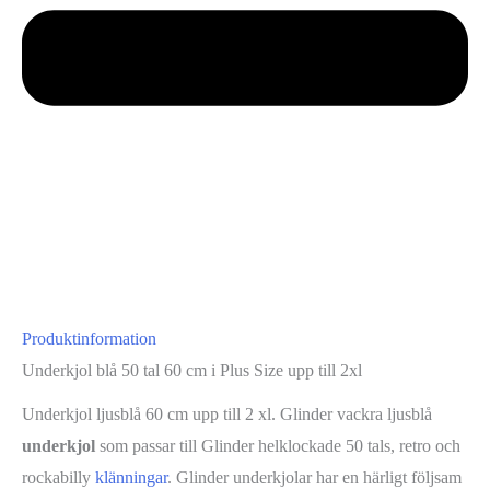
Produktinformation
Underkjol blå 50 tal 60 cm i Plus Size upp till 2xl
Underkjol ljusblå 60 cm upp till 2 xl. Glinder vackra ljusblå
underkjol
som passar till Glinder helklockade 50 tals, retro och
rockabilly
klänningar
. Glinder underkjolar har en härligt följsam