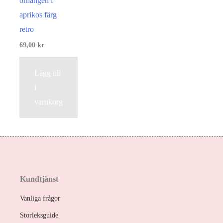
örhängen i
aprikos färg
retro
69,00
kr
Lägg till
i
varukorg
Kundtjänst
Vanliga frågor
Storleksguide