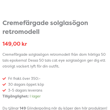
Cremefärgade solglasögon
retromodell
149,00
kr
Cremefärgade solglasögon retromodell från dom härliga 50
tals epokerna! Dessa 50 tals cat eye solglasögon ger dig ett
otroligt vackert lyft för din outfit.
Fri frakt över 350:-
30 dagars öppet köp
3-5 dagars leverans
Cremefärgade
Tillgänglighet:
I lager
solglasögon
retromodell
Du tjänar
149
Glinderpoäng när du köper den här produkten!