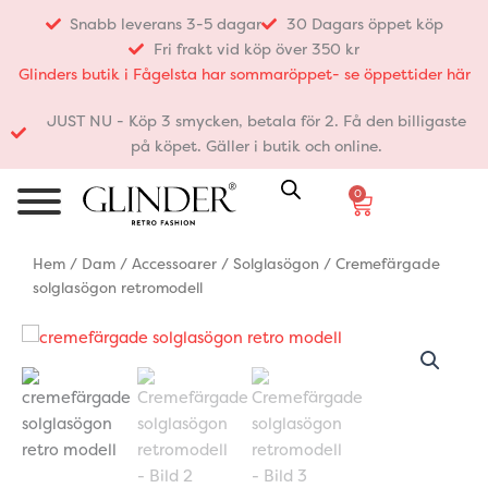
Hoppa
Snabb leverans 3-5 dagar
30 Dagars öppet köp
till
Fri frakt vid köp över 350 kr
innehåll
Glinders butik i Fågelsta har sommaröppet- se öppettider här
JUST NU - Köp 3 smycken, betala för 2. Få den billigaste
på köpet. Gäller i butik och online.
0
Varukorg
Hem
/
Dam
/
Accessoarer
/
Solglasögon
/ Cremefärgade
solglasögon retromodell