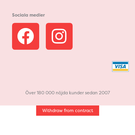
Sociala medier
F
I
a
n
c
s
e
t
b
a
Över 180 000 nöjda kunder sedan 2007
o
g
Withdraw from contract
o
r