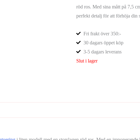
röd ros. Med sina mått på 7,5 cm
perfekt detalj för att förhöja din 
Fri frakt över 350:-
30 dagars öppet köp
3-5 dagars leverans
Slut i lager
atuering
i liten modell med en storslagen röd ros. Med en imponerande 