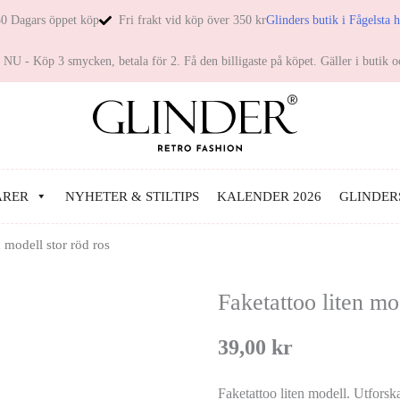
0 Dagars öppet köp
Fri frakt vid köp över 350 kr
Glinders butik i Fågelsta 
NU - Köp 3 smycken, betala för 2. Få den billigaste på köpet. Gäller i butik o
ARER
NYHETER & STILTIPS
KALENDER 2026
GLINDER
n modell stor röd ros
Faketattoo liten mo
39,00
kr
Faketattoo liten modell. Utfors