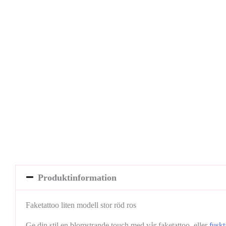
Produktinformation
Faketattoo liten modell stor röd ros
Ge din stil en blomstrande touch med vår faketattoo, eller
fuskt