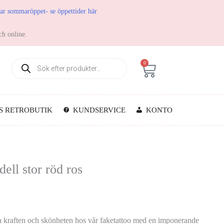
har sommaröppet- se öppettider här
ch online.
0
S RETROBUTIK
KUNDSERVICE
KONTO
dell stor röd ros
ka kraften och skönheten hos vår faketattoo med en imponerande