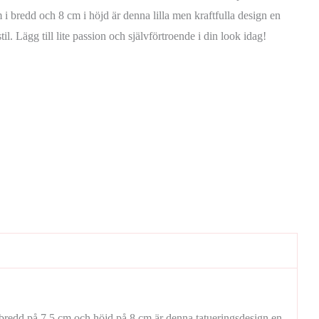
 i bredd och 8 cm i höjd är denna lilla men kraftfulla design en
stil. Lägg till lite passion och självförtroende i din look idag!
bredd på 7,5 cm och höjd på 8 cm är denna tatueringsdesign en