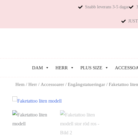
Snabb leverans 3-5 dagar
3
JUST 
DAM
HERR
PLUS SIZE
ACCESSO
Hem
/
Herr
/
Accessoarer
/
Engångstatueringar
/ Faketattoo lite