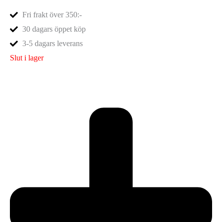
Fri frakt över 350:-
30 dagars öppet köp
3-5 dagars leverans
Slut i lager