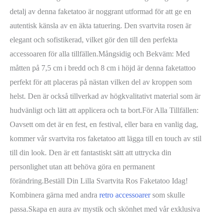
detalj av denna faketatoo är noggrant utformad för att ge en
autentisk känsla av en äkta tatuering. Den svartvita rosen är
elegant och sofistikerad, vilket gör den till den perfekta
accessoaren för alla tillfällen.Mångsidig och Bekväm: Med
måtten på 7,5 cm i bredd och 8 cm i höjd är denna faketattoo
perfekt för att placeras på nästan vilken del av kroppen som
helst. Den är också tillverkad av högkvalitativt material som är
hudvänligt och lätt att applicera och ta bort.För Alla Tillfällen:
Oavsett om det är en fest, en festival, eller bara en vanlig dag,
kommer vår svartvita ros faketatoo att lägga till en touch av stil
till din look. Den är ett fantastiskt sätt att uttrycka din
personlighet utan att behöva göra en permanent
förändring.Beställ Din Lilla Svartvita Ros Faketatoo Idag!
Kombinera gärna med andra
retro accessoarer
som skulle
passa.Skapa en aura av mystik och skönhet med vår exklusiva