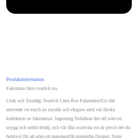
Produktinformation
Faketatoo liten svartvit ros
Unik och Trendig: Svartvit Liten Ros Faketattoo!Ge ditt
utseende en touch av mystik och elegans med vår färska
kollektion av faketatoos. Ingenting förbättrar din stil som en
snygg och subtil detalj, och vår lilla svartvita ros är precis det du
behöver för att göra ett statement!Konstnärlig Design: Varje