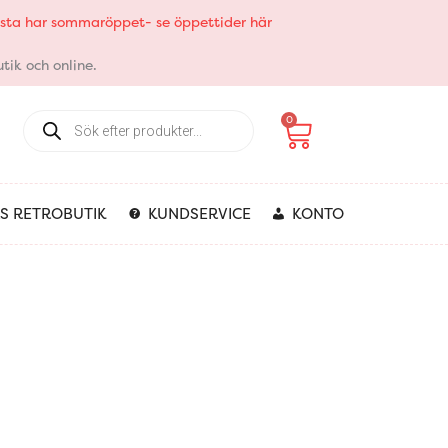
elsta har sommaröppet- se öppettider här
tik och online.
Products
Varukorg
0
search
S RETROBUTIK
KUNDSERVICE
KONTO