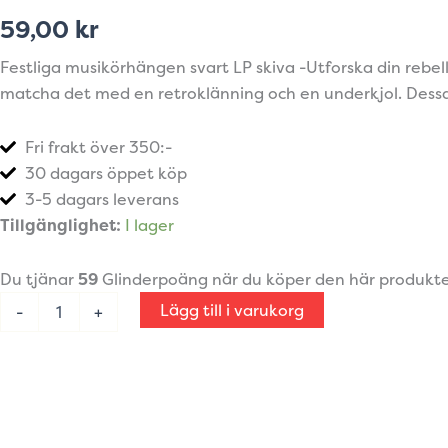
59,00
kr
Festliga musikörhängen svart LP skiva -Utforska din rebe
matcha det med en retroklänning och en underkjol. Dessa ö
Fri frakt över 350:-
30 dagars öppet köp
3-5 dagars leverans
Festliga
Tillgänglighet:
I lager
musikörhängen
svart
Du tjänar
59
Glinderpoäng när du köper den här produkt
LP
skiva
Lägg till i varukorg
-
+
med
flera
färger
i
mitten
mängd