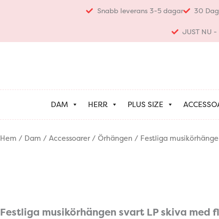
Hoppa
Snabb leverans 3-5 dagar
30 Dag
till
innehåll
JUST NU - K
DAM
HERR
PLUS SIZE
ACCESSO
Hem
/
Dam
/
Accessoarer
/
Örhängen
/ Festliga musikörhängen
Festliga musikörhängen svart LP skiva med fl