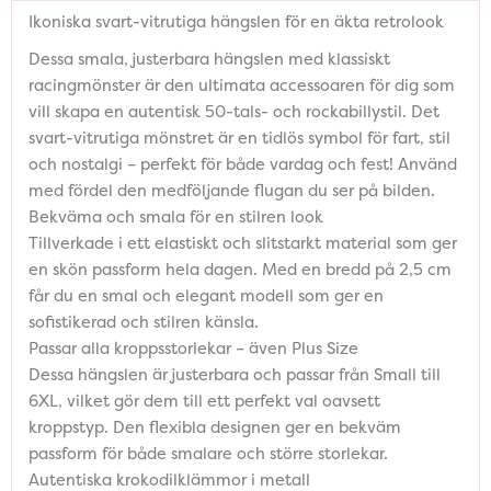
Ikoniska svart-vitrutiga hängslen för en äkta retrolook
Dessa smala, justerbara hängslen med klassiskt
racingmönster är den ultimata accessoaren för dig som
vill skapa en autentisk 50-tals- och rockabillystil. Det
svart-vitrutiga mönstret är en tidlös symbol för fart, stil
och nostalgi – perfekt för både vardag och fest! Använd
med fördel den medföljande flugan du ser på bilden.
Bekväma och smala för en stilren look
Tillverkade i ett elastiskt och slitstarkt material som ger
en skön passform hela dagen. Med en bredd på 2,5 cm
får du en smal och elegant modell som ger en
sofistikerad och stilren känsla.
Passar alla kroppsstorlekar – även Plus Size
Dessa hängslen är justerbara och passar från Small till
6XL, vilket gör dem till ett perfekt val oavsett
kroppstyp. Den flexibla designen ger en bekväm
passform för både smalare och större storlekar.
Autentiska krokodilklämmor i metall