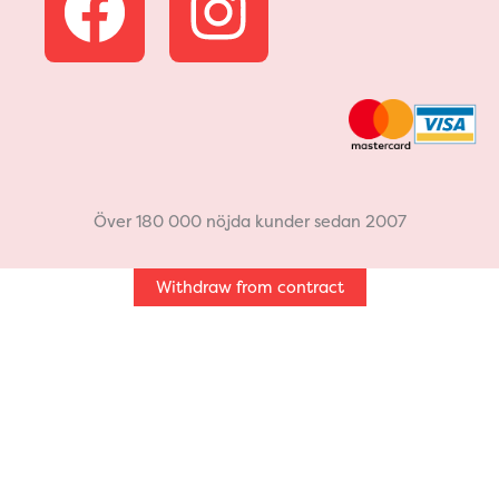
a
n
c
s
e
t
b
a
Över 180 000 nöjda kunder sedan 2007
o
g
Withdraw from contract
o
r
k
a
m