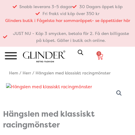
Hoppa
Snabb leverans 3-5 dagar
30 Dagars öppet köp
till
Fri frakt vid köp över 350 kr
innehåll
Glinders butik i Fågelsta har sommaröppet- se öppettider här
JUST NU - Köp 3 smycken, betala för 2. Få den billigaste
på köpet. Gäller i butik och online.
0
Varukorg
Hem
/
Herr
/ Hängslen med klassiskt racingmönster
Hängslen med klassiskt
racingmönster