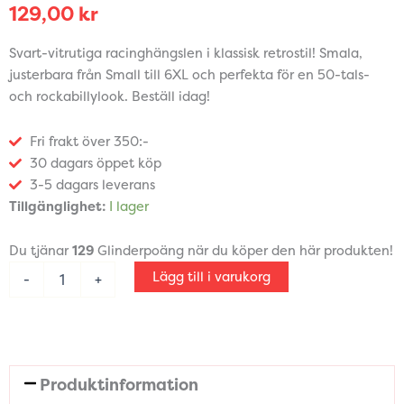
129,00
kr
Svart-vitrutiga racinghängslen i klassisk retrostil! Smala,
justerbara från Small till 6XL och perfekta för en 50-tals-
och rockabillylook. Beställ idag!
Fri frakt över 350:-
30 dagars öppet köp
3-5 dagars leverans
Hängslen
Tillgänglighet:
I lager
med
klassiskt
Du tjänar
129
Glinderpoäng när du köper den här produkten!
racingmönster
mängd
Lägg till i varukorg
-
+
Produktinformation