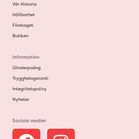
Vår Historia
Hållbarhet
Företaget
Butiken
Information
Glinderpoäng
Trygghetsgaranti
Integritetspolicy
Nyheter
Sociala medier
F
I