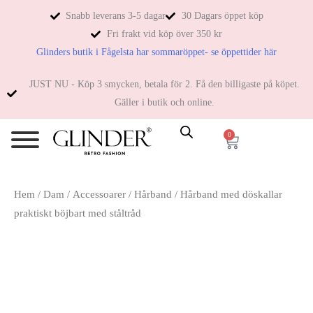
Snabb leverans 3-5 dagar
30 Dagars öppet köp
Fri frakt vid köp över 350 kr
Glinders butik i Fågelsta har sommaröppet- se öppettider här
JUST NU - Köp 3 smycken, betala för 2. Få den billigaste på köpet.
Gäller i butik och online.
0
Hem
/
Dam
/
Accessoarer
/
Hårband
/ Hårband med döskallar
praktiskt böjbart med ståltråd