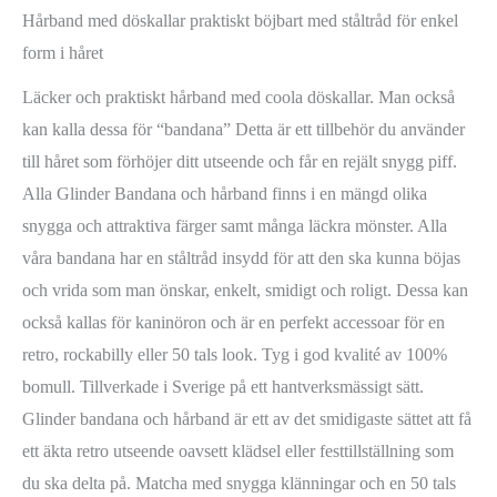
Hårband med döskallar praktiskt böjbart med ståltråd för enkel
form i håret
Läcker och praktiskt hårband med coola döskallar. Man också
kan kalla dessa för “bandana” Detta är ett tillbehör du använder
till håret som förhöjer ditt utseende och får en rejält snygg piff.
Alla Glinder Bandana och hårband finns i en mängd olika
snygga och attraktiva färger samt många läckra mönster. Alla
våra bandana har en ståltråd insydd för att den ska kunna böjas
och vrida som man önskar, enkelt, smidigt och roligt. Dessa kan
också kallas för kaninöron och är en perfekt accessoar för en
retro, rockabilly eller 50 tals look. Tyg i god kvalité av 100%
bomull. Tillverkade i Sverige på ett hantverksmässigt sätt.
Glinder bandana och hårband är ett av det smidigaste sättet att få
ett äkta retro utseende oavsett klädsel eller festtillställning som
du ska delta på. Matcha med snygga klänningar och en 50 tals