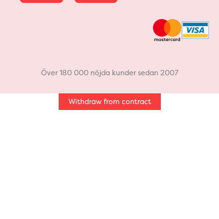
c
s
e
t
b
a
Över 180 000 nöjda kunder sedan 2007
o
g
Withdraw from contract
o
r
k
a
m