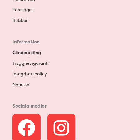
Företaget
Butiken
Information
Glinderpoäng
Trygghetsgaranti
Integritetspolicy
Nyheter
Sociala medier
F
I
a
n