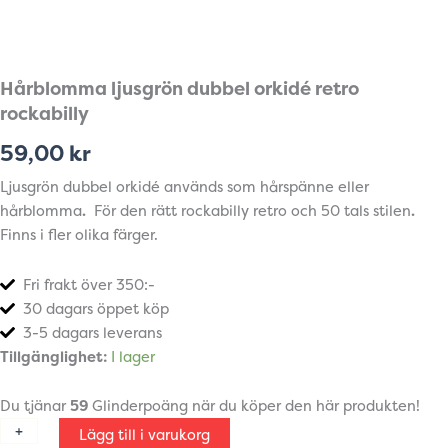
Hårblomma ljusgrön dubbel orkidé retro
rockabilly
59,00
kr
Ljusgrön dubbel orkidé används som hårspänne eller
hårblomma
.
För den rätt rockabilly retro och 50 tals stilen
.
Finns i fler olika färger.
Fri frakt över 350:-
30 dagars öppet köp
3-5 dagars leverans
Hårblomma
Tillgänglighet:
I lager
ljusgrön
dubbel
Du tjänar
59
Glinderpoäng när du köper den här produkten!
orkidé
+
-
retro
Lägg till i varukorg