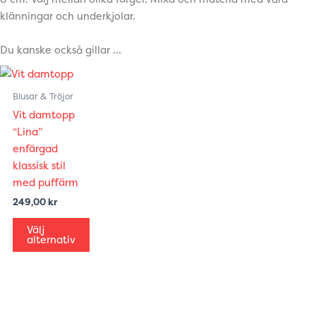
klänningar och underkjolar.
Du kanske också gillar …
Den
här
Blusar & Tröjor
produkten
Vit damtopp
har
“Lina”
flera
enfärgad
varianter.
klassisk stil
De
med puffärm
olika
249,00
kr
alternativen
kan
Välj
alternativ
väljas
på
produktsidan