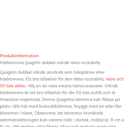
Produktinformation
Hårblomma ljusgrön dubbel orkidé retro rockabilly
Ljusgrön dubbel orkidé används som hårspänne eller
hårblomma
.
Ett bra tillbehör för den rätta rockabilly,
retro och
50 tals stilen
.
Välj en av våra vackra håraccessoarer, Orkidè
hårblomma är ett bra tillbehör för din 50 tals outfit och är
Hawaiian inspirerad. Denna ljusgröna blomma kan fästas på
plats i ditt hår med krokodilklämma. Snyggt med en eller fler
blommor i håret. Observera: att blommor kronblads
sammansättningen kan variera nått i storlek, mått(ca): 8 cm x
8 cm. Välj mellan olika färger. Mixa och matcha med våra