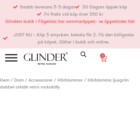
Hoppa
Snabb leverans 3-5 dagar
30 Dagars öppet köp
till
Fri frakt vid köp över 350 kr
innehåll
Glinders butik i Fågelsta har sommaröppet- se öppettider här
JUST NU - Köp 3 smycken, betala för 2. Få den billigaste
på köpet. Gäller i butik och online.
0
Varukorg
Hem
/
Dam
/
Accessoarer
/
Hårblommor
/ Hårblomma ljusgrön
dubbel orkidé retro rockabilly