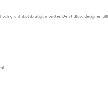
ch grönt skotskrutigt mönster. Den tidlösa designen tillför 
en!