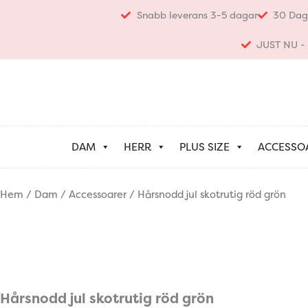
Hoppa
Snabb leverans 3-5 dagar
30 Dag
till
innehåll
JUST NU - K
DAM
HERR
PLUS SIZE
ACCESSO
Hem
/
Dam
/
Accessoarer
/ Hårsnodd jul skotrutig röd grön
Hårsnodd jul skotrutig röd grön