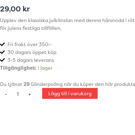
29,00
kr
Upplev den klassiska julkänslan med denna hårsnodd i rött o
för julens festliga tillfällen.
Fri frakt över 350:-
30 dagars öppet köp
3-5 dagars leverans
Hårsnodd
Tillgänglighet:
I lager
jul
skotrutig
Du tjänar
29
Glinderpoäng när du köper den här produkt
röd
grön
Lägg till i varukorg
-
+
mängd