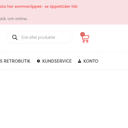
elsta har sommaröppet- se öppettider här
tik och online.
Products
Varukorg
0
search
S RETROBUTIK
KUNDSERVICE
KONTO