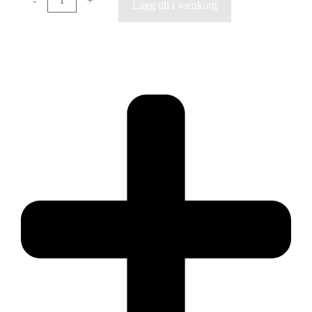
-
+
Lägg till i varukorg