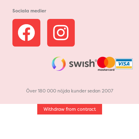
Sociala medier
F
I
a
n
c
s
e
t
b
a
Över 180 000 nöjda kunder sedan 2007
o
g
Withdraw from contract
o
r