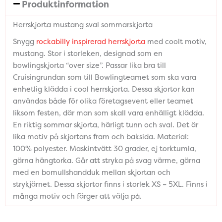
Produktinformation
Herrskjorta mustang sval sommarskjorta
Snygg
rockabilly inspirerad herrskjorta
med coolt motiv,
mustang. Stor i storleken, designad som en
bowlingskjorta “over size”. Passar lika bra till
Cruisingrundan som till Bowlingteamet som ska vara
enhetlig klädda i cool herrskjorta. Dessa skjortor kan
användas både för olika företagsevent eller teamet
liksom festen, där man som skall vara enhälligt klädda.
En riktig sommar skjorta, härligt tunn och sval. Det är
lika motiv på skjortans fram och baksida. Material:
100% polyester. Maskintvätt 30 grader, ej torktumla,
gärna hängtorka. Går att stryka på svag värme, gärna
med en bomullshandduk mellan skjortan och
strykjärnet. Dessa skjortor finns i storlek XS – 5XL. Finns i
många motiv och färger att välja på.