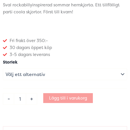
Sval rockabillyinspirerad sommar herrskjorta. Ett tillfälligt
parti coola skjortor. Först till kvarn!
Fri frakt över 350:-
30 dagars öppet köp
3-5 dagars leverans
Herrskjorta
Storlek
mustang
sval
sommarskjorta
mängd
Lägg till i varukorg
-
+