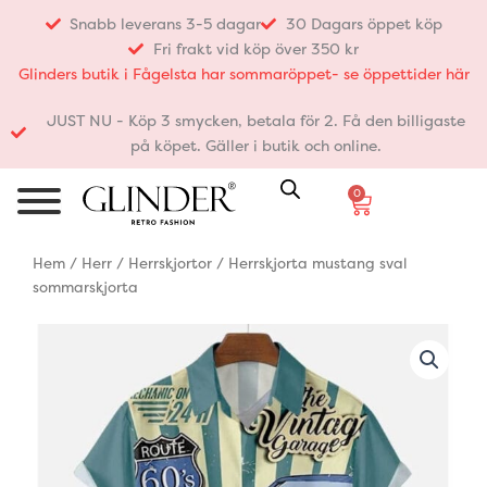
Hoppa
Snabb leverans 3-5 dagar
30 Dagars öppet köp
till
Fri frakt vid köp över 350 kr
innehåll
Glinders butik i Fågelsta har sommaröppet- se öppettider här
JUST NU - Köp 3 smycken, betala för 2. Få den billigaste
på köpet. Gäller i butik och online.
0
Varukorg
Hem
/
Herr
/
Herrskjortor
/ Herrskjorta mustang sval
sommarskjorta