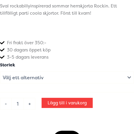
Sval rockabillyinspirerad sommar herrskjorta Rockin. Ett
tillfälligt parti coola skjortor. Först till kvarn!
Fri frakt över 350:-
30 dagars öppet köp
3-5 dagars leverans
Herrskjorta
Storlek
rockin
jalopy`s
rockabilly
mängd
Lägg till i varukorg
-
+