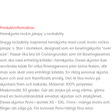
Produktinformation
Herrskjorta rockin jalopy`s rockabilly
Snygg rockabilly inspirerad herrskjorta med coolt motiv rockin
jalopy`s. Stor i storleken, designad som en bowlingskjorta “over
size”. Passar lika bra till Cruisingrundan som till Bowlingteamet
som ska vara enhetlig klädda i herrskjorta. Dessa skjortor kan
användas både för olika företagsevent eller tema festen, där
man som skall vara enhälligt klädda. En riktig sommar skjorta
tunn och sval och framförallt smidig. Det är lika motiv på
skjortans fram och baksida. Material: 100% polyester.
Maskintvätt 30 grader. Går att stryka på svag värme, gärna
med en bomullshandduk emellan skjortan och strykjärnet.
Dessa skjortor finns i storlek XS – 5XL. Finns i många motiv och
färger att välja på. För kvinnan finns härligt fina retro