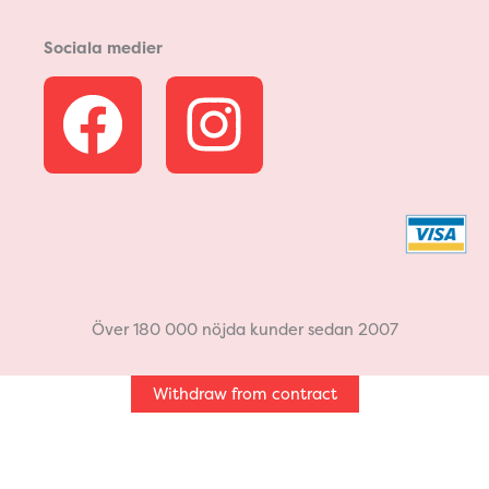
Sociala medier
F
I
a
n
c
s
e
t
b
a
Över 180 000 nöjda kunder sedan 2007
o
g
Withdraw from contract
o
r