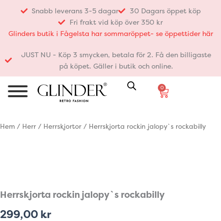
Hoppa
Snabb leverans 3-5 dagar
30 Dagars öppet köp
till
Fri frakt vid köp över 350 kr
innehåll
Glinders butik i Fågelsta har sommaröppet- se öppettider här
JUST NU - Köp 3 smycken, betala för 2. Få den billigaste
på köpet. Gäller i butik och online.
0
Varukorg
Hem
/
Herr
/
Herrskjortor
/ Herrskjorta rockin jalopy`s rockabilly
Herrskjorta rockin jalopy`s rockabilly
299,00
kr