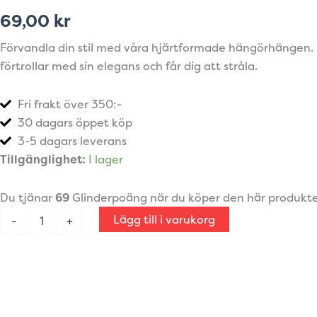
69,00
kr
Förvandla din stil med våra hjärtformade hängörhängen. Des
förtrollar med sin elegans och får dig att stråla.
Fri frakt över 350:-
30 dagars öppet köp
3-5 dagars leverans
Hjärtformade
Tillgänglighet:
I lager
hängörhängen
mängd
Du tjänar
69
Glinderpoäng när du köper den här produkt
Lägg till i varukorg
-
+