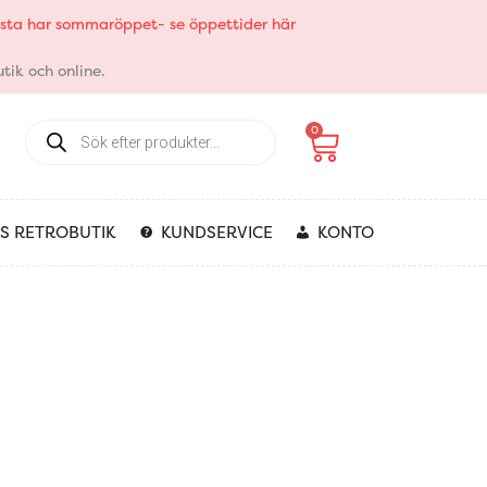
elsta har sommaröppet- se öppettider här
tik och online.
Products
Varukorg
0
search
S RETROBUTIK
KUNDSERVICE
KONTO