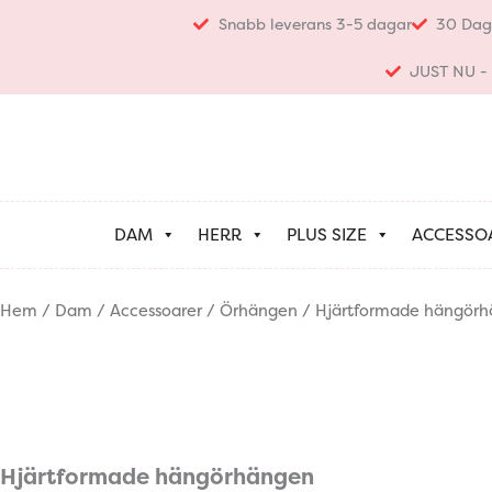
Hoppa
Snabb leverans 3-5 dagar
30 Dag
till
innehåll
JUST NU - K
DAM
HERR
PLUS SIZE
ACCESSO
Hem
/
Dam
/
Accessoarer
/
Örhängen
/ Hjärtformade hängör
Hjärtformade hängörhängen