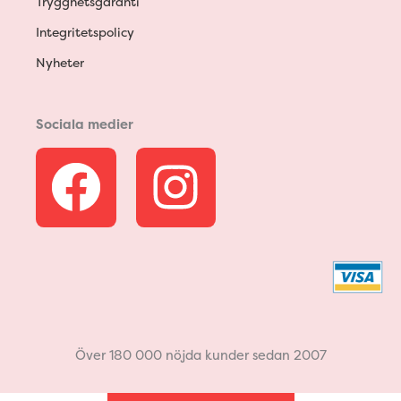
Trygghetsgaranti
Integritetspolicy
Nyheter
Sociala medier
F
I
a
n
c
s
e
t
b
a
Över 180 000 nöjda kunder sedan 2007