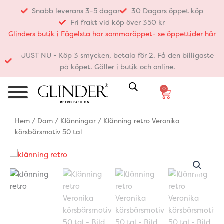
Hoppa
Snabb leverans 3-5 dagar
30 Dagars öppet köp
till
Fri frakt vid köp över 350 kr
innehåll
Glinders butik i Fågelsta har sommaröppet- se öppettider här
JUST NU - Köp 3 smycken, betala för 2. Få den billigaste
på köpet. Gäller i butik och online.
0
Varukorg
Hem
/
Dam
/
Klänningar
/ Klänning retro Veronika
körsbärsmotiv 50 tal