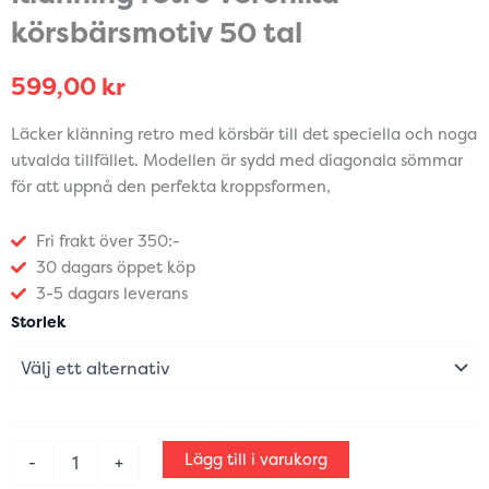
körsbärsmotiv 50 tal
599,00
kr
Läcker klänning retro med körsbär till det speciella och noga
utvalda tillfället. Modellen är sydd med diagonala sömmar
för att uppnå den perfekta kroppsformen,
Fri frakt över 350:-
30 dagars öppet köp
3-5 dagars leverans
Klänning
Storlek
retro
Veronika
körsbärsmotiv
50
tal
mängd
Lägg till i varukorg
-
+