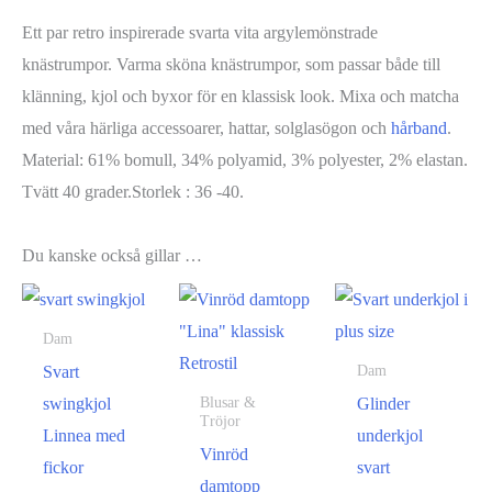
Ett par retro inspirerade svarta vita argylemönstrade
knästrumpor. Varma sköna knästrumpor, som passar både till
klänning, kjol och byxor för en klassisk look. Mixa och matcha
med våra härliga accessoarer, hattar, solglasögon och
hårband
.
Material: 61% bomull, 34% polyamid, 3% polyester, 2% elastan.
Tvätt 40 grader.Storlek : 36 -40.
Du kanske också gillar …
Dam
Svart
Dam
swingkjol
Glinder
Blusar &
Tröjor
Linnea med
underkjol
Vinröd
fickor
svart
damtopp