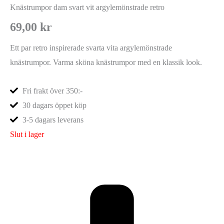
Knästrumpor dam svart vit argylemönstrade retro
69,00
kr
Ett par retro inspirerade svarta vita argylemönstrade
knästrumpor. Varma sköna knästrumpor med en klassik look.
Fri frakt över 350:-
30 dagars öppet köp
3-5 dagars leverans
Slut i lager