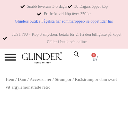
Snabb leverans 3-5 dagar
30 Dagars öppet köp
Fri frakt vid köp över 350 kr
Glinders butik i Fågelsta har sommaröppet- se öppettider här
JUST NU - Köp 3 smycken, betala för 2. Få den billigaste på köpet.
Gäller i butik och online.
0
Hem
/
Dam
/
Accessoarer
/
Strumpor
/ Knästrumpor dam svart
vit argylemönstrade retro