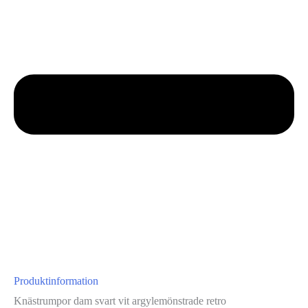
Produktinformation
Knästrumpor dam svart vit argylemönstrade retro