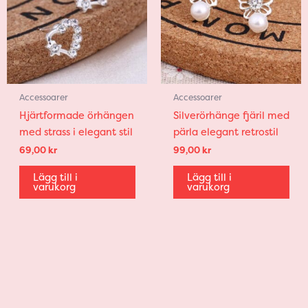
Accessoarer
Accessoarer
Hjärtformade örhängen
Silverörhänge fjäril med
med strass i elegant stil
pärla elegant retrostil
69,00
kr
99,00
kr
Lägg till i
Lägg till i
varukorg
varukorg