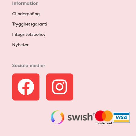
Information
Glinderpoäng
Trygghetsgaranti
Integritetspolicy
Nyheter
Sociala medier
F
I
a
n
c
s
e
t