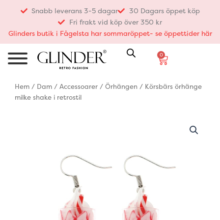
Hoppa
Snabb leverans 3-5 dagar
30 Dagars öppet köp
till
Fri frakt vid köp över 350 kr
innehåll
Glinders butik i Fågelsta har sommaröppet- se öppettider här
0
Varukorg
Hem
/
Dam
/
Accessoarer
/
Örhängen
/ Körsbärs örhänge
milke shake i retrostil