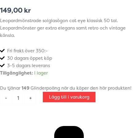
149,00
kr
Leopardmönstrade solglasögon cat eye klassisk 50 tal.
Leopardmönster ger extra elegans samt retro och vintage
känsla.
Fri frakt över 350:-
30 dagars öppet köp
3-5 dagars leverans
Leopardmönstrade
Tillgänglighet:
I lager
solglasögon
cat
Du tjänar
149
Glinderpoäng när du köper den här produkten!
eye
50
Lägg till i varukorg
-
+
tal
retro
mängd