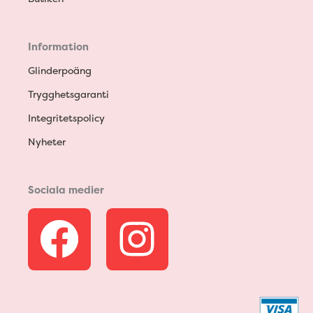
Information
Glinderpoäng
Trygghetsgaranti
Integritetspolicy
Nyheter
Sociala medier
F
I
a
n
c
s