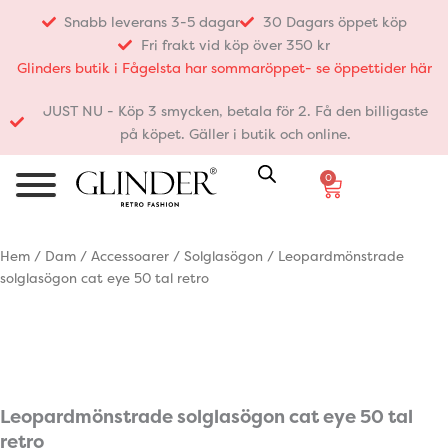
Hoppa
Snabb leverans 3-5 dagar
30 Dagars öppet köp
till
Fri frakt vid köp över 350 kr
innehåll
Glinders butik i Fågelsta har sommaröppet- se öppettider här
JUST NU - Köp 3 smycken, betala för 2. Få den billigaste
på köpet. Gäller i butik och online.
0
Varukorg
Hem
/
Dam
/
Accessoarer
/
Solglasögon
/ Leopardmönstrade
solglasögon cat eye 50 tal retro
Leopardmönstrade solglasögon cat eye 50 tal
retro