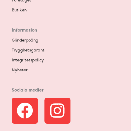
Butiken
Information
Glinderpoäng
Trygghetsgaranti
Integritetspolicy
Nyheter
Sociala medier
F
I
a
n