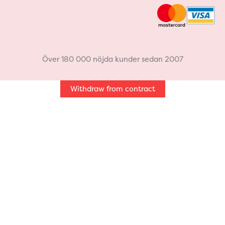
c
s
e
t
b
a
Över 180 000 nöjda kunder sedan 2007
o
g
Withdraw from contract
o
r
k
a
m