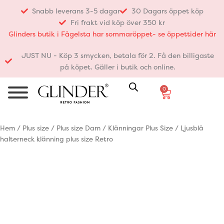
Hoppa
Snabb leverans 3-5 dagar
30 Dagars öppet köp
till
Fri frakt vid köp över 350 kr
innehåll
Glinders butik i Fågelsta har sommaröppet- se öppettider här
JUST NU - Köp 3 smycken, betala för 2. Få den billigaste
på köpet. Gäller i butik och online.
0
Varukorg
Hem
/
Plus size
/
Plus size Dam
/
Klänningar Plus Size
/ Ljusblå
halterneck klänning plus size Retro