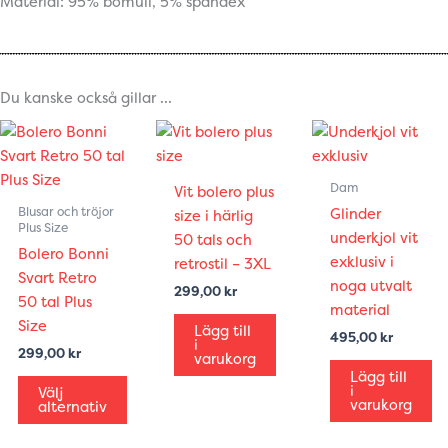
Material: 95% bomull, 5% spandex
Du kanske också gillar …
Den
här
produkten
Dam
Vit bolero plus
har
Blusar och tröjor
Glinder
size i härlig
flera
Plus Size
underkjol vit
50 tals och
varianter.
Bolero Bonni
exklusiv i
retrostil – 3XL
De
Svart Retro
noga utvalt
299,00
kr
olika
50 tal Plus
material
alternativen
Size
Lägg till
495,00
kr
i
kan
299,00
kr
varukorg
väljas
Lägg till
i
Välj
på
varukorg
alternativ
produktsidan