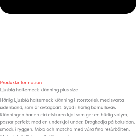
Produktinformation
Ljusblå halterneck klänning plus size
Härlig Ljusblå halterneck klänning i storstorlek med svarta
sidenband, som är avtagbart. Sydd i härlig bomullsväv.
Klänningen har en cirkelskuren kjol som ger en härlig volym,
passar perfekt med en underkjol under. Dragkedja på baksidan,
smock i ryggen. Mixa och matcha med våra fina resårbälten.