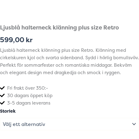
Ljusblå halterneck klänning plus size Retro
599,00
kr
Ljusblå halterneck klänning plus size Retro. Klänning med
cirkelskuren kjol och svarta sidenband. Sydd i härlig bomullsväv.
Perfekt för sommarfester och romantiska middagar. Bekväm
och elegant design med dragkedja och smock i ryggen.
Fri frakt över 350:-
30 dagars öppet köp
3-5 dagars leverans
Ljusblå
Storlek
halterneck
klänning
plus
size