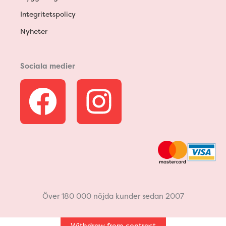
Integritetspolicy
Nyheter
Sociala medier
F
I
a
n
c
s
e
t
b
a
Över 180 000 nöjda kunder sedan 2007