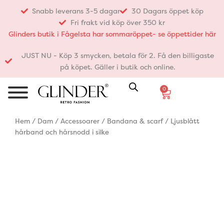
Hoppa
Snabb leverans 3-5 dagar
30 Dagars öppet köp
till
Fri frakt vid köp över 350 kr
innehåll
Glinders butik i Fågelsta har sommaröppet- se öppettider här
JUST NU - Köp 3 smycken, betala för 2. Få den billigaste
på köpet. Gäller i butik och online.
0
Varukorg
Hem
/
Dam
/
Accessoarer
/
Bandana & scarf
/ Ljusblått
hårband och hårsnodd i silke