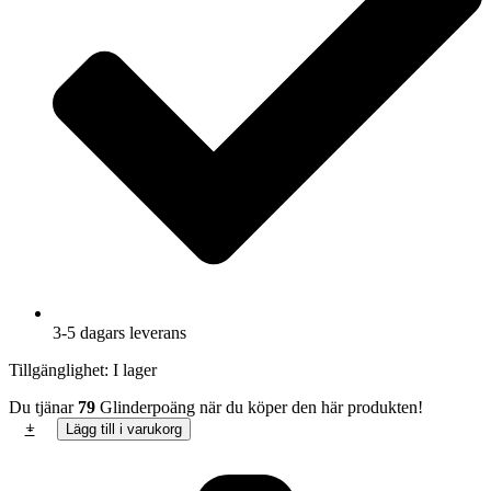
3-5 dagars leverans
Tillgänglighet:
I lager
Du tjänar
79
Glinderpoäng när du köper den här produkten!
Örhänge
+
-
Lägg till i varukorg
ljusblå
rosetter
vita