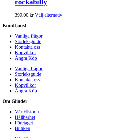
rockabilly
Den
399,00
kr
Välj alternativ
här
Kundtjänst
produkten
har
Vanliga frågor
flera
Storleksguide
varianter.
Kontakta oss
De
Köpvillkor
olika
Ångra Köp
alternativen
kan
Vanliga frågor
väljas
Storleksguide
på
Kontakta oss
produktsidan
Köpvillkor
Ångra Köp
Om Glinder
Vår Historia
Hållbarhet
Företaget
Butiken