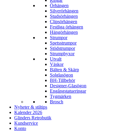
Ringar
Örhängen
Silverörhängen
Studsörhängen
Clipsörhängen
Festliga örhängen
Hängörhängen
Strumpor
Spetsstrumpor
Stödstrumpor
Strumpbyxor
Utvalt
Väskor
Bälten & Skärp
Solglasögon
BH-Tillbehör
Designer-Glasögon
Engångstatueringar
Tygmärken
Brosch
Nyheter & stiltips
Kalender 2026
Glinders Retrobutik
Kundservice
Konto