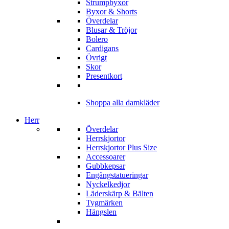
Strumpbyxor
Byxor & Shorts
Överdelar
Blusar & Tröjor
Bolero
Cardigans
Övrigt
Skor
Presentkort
Shoppa alla damkläder
Herr
Överdelar
Herrskjortor
Herrskjortor Plus Size
Accessoarer
Gubbkepsar
Engångstatueringar
Nyckelkedjor
Läderskärp & Bälten
Tygmärken
Hängslen