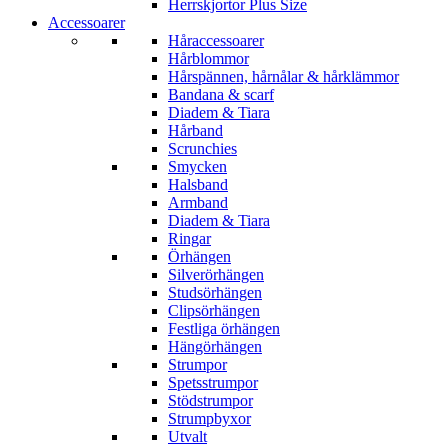
Herrskjortor Plus Size
Accessoarer
Håraccessoarer
Hårblommor
Hårspännen, hårnålar & hårklämmor
Bandana & scarf
Diadem & Tiara
Hårband
Scrunchies
Smycken
Halsband
Armband
Diadem & Tiara
Ringar
Örhängen
Silverörhängen
Studsörhängen
Clipsörhängen
Festliga örhängen
Hängörhängen
Strumpor
Spetsstrumpor
Stödstrumpor
Strumpbyxor
Utvalt