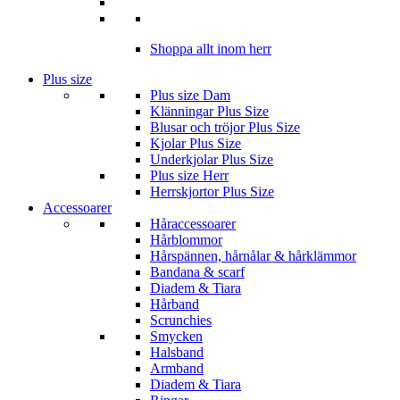
Shoppa allt inom herr
Plus size
Plus size Dam
Klänningar Plus Size
Blusar och tröjor Plus Size
Kjolar Plus Size
Underkjolar Plus Size
Plus size Herr
Herrskjortor Plus Size
Accessoarer
Håraccessoarer
Hårblommor
Hårspännen, hårnålar & hårklämmor
Bandana & scarf
Diadem & Tiara
Hårband
Scrunchies
Smycken
Halsband
Armband
Diadem & Tiara