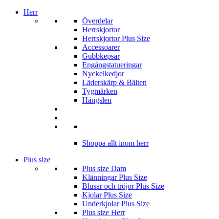
Herr
Överdelar
Herrskjortor
Herrskjortor Plus Size
Accessoarer
Gubbkepsar
Engångstatueringar
Nyckelkedjor
Läderskärp & Bälten
Tygmärken
Hängslen
Shoppa allt inom herr
Plus size
Plus size Dam
Klänningar Plus Size
Blusar och tröjor Plus Size
Kjolar Plus Size
Underkjolar Plus Size
Plus size Herr