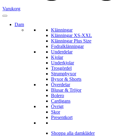
Varukorg
Dam
Klänningar
Klänningar XS-XXL
Klänningar Plus Size
Fodralklänningar
Underdelar
Kjolar
Underkjolar
Trosgördel
Strumpbyxor
Byxor & Shorts
Överdelar
Blusar & Tröjor
Bolero
Cardigans
Övrigt
Skor
Presentkort
Shoppa alla damkläder