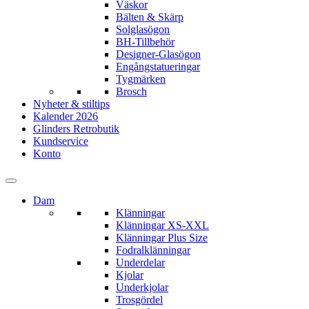
Väskor
Bälten & Skärp
Solglasögon
BH-Tillbehör
Designer-Glasögon
Engångstatueringar
Tygmärken
Brosch
Nyheter & stiltips
Kalender 2026
Glinders Retrobutik
Kundservice
Konto
Dam
Klänningar
Klänningar XS-XXL
Klänningar Plus Size
Fodralklänningar
Underdelar
Kjolar
Underkjolar
Trosgördel