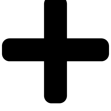
prickar
retro
mängd