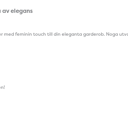
a av elegans
r med feminin touch till din eleganta garderob. Noga utva
en!