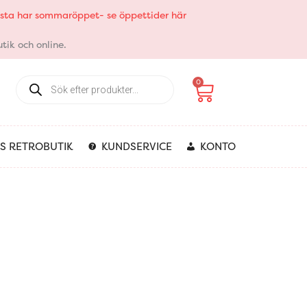
elsta har sommaröppet- se öppettider här
tik och online.
Products
Varukorg
0
search
S RETROBUTIK
KUNDSERVICE
KONTO