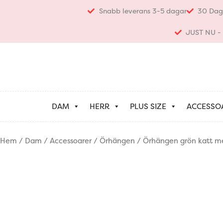
Hoppa
Snabb leverans 3-5 dagar
30 Dag
till
innehåll
JUST NU - K
DAM
HERR
PLUS SIZE
ACCESSO
Hem
/
Dam
/
Accessoarer
/
Örhängen
/ Örhängen grön katt me