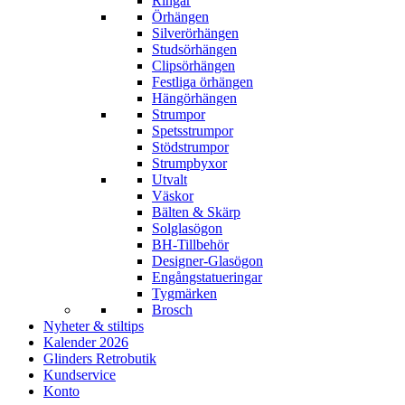
Ringar
Örhängen
Silverörhängen
Studsörhängen
Clipsörhängen
Festliga örhängen
Hängörhängen
Strumpor
Spetsstrumpor
Stödstrumpor
Strumpbyxor
Utvalt
Väskor
Bälten & Skärp
Solglasögon
BH-Tillbehör
Designer-Glasögon
Engångstatueringar
Tygmärken
Brosch
Nyheter & stiltips
Kalender 2026
Glinders Retrobutik
Kundservice
Konto