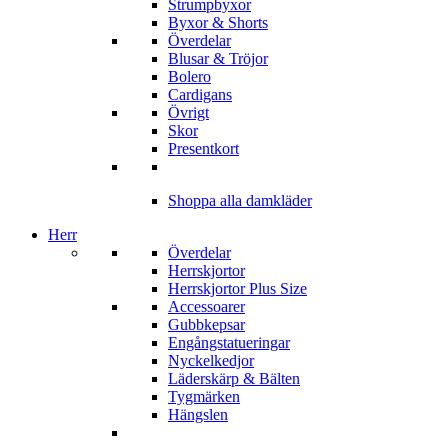
Strumpbyxor
Byxor & Shorts
Överdelar
Blusar & Tröjor
Bolero
Cardigans
Övrigt
Skor
Presentkort
Shoppa alla damkläder
Herr
Överdelar
Herrskjortor
Herrskjortor Plus Size
Accessoarer
Gubbkepsar
Engångstatueringar
Nyckelkedjor
Läderskärp & Bälten
Tygmärken
Hängslen