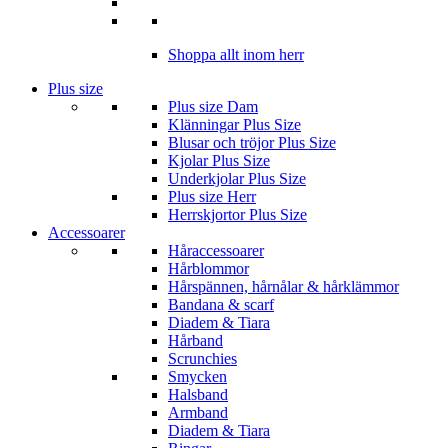
Shoppa allt inom herr
Plus size
Plus size Dam
Klänningar Plus Size
Blusar och tröjor Plus Size
Kjolar Plus Size
Underkjolar Plus Size
Plus size Herr
Herrskjortor Plus Size
Accessoarer
Håraccessoarer
Hårblommor
Hårspännen, hårnålar & hårklämmor
Bandana & scarf
Diadem & Tiara
Hårband
Scrunchies
Smycken
Halsband
Armband
Diadem & Tiara