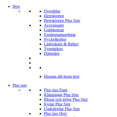
Herr
Överdelar
Herrskjortor
Herrskjortor Plus Size
Accessoarer
Gubbkepsar
Engångstatueringar
Nyckelkedjor
Läderskärp & Bälten
Tygmärken
Hängslen
Shoppa allt inom herr
Plus size
Plus size Dam
Klänningar Plus Size
Blusar och tröjor Plus Size
Kjolar Plus Size
Underkjolar Plus Size
Plus size Herr