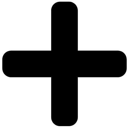
retro
mängd