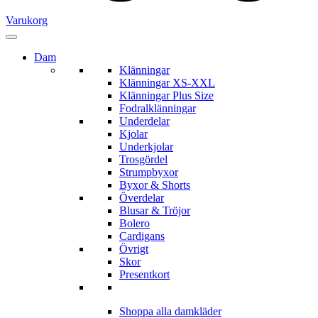
Varukorg
Dam
Klänningar
Klänningar XS-XXL
Klänningar Plus Size
Fodralklänningar
Underdelar
Kjolar
Underkjolar
Trosgördel
Strumpbyxor
Byxor & Shorts
Överdelar
Blusar & Tröjor
Bolero
Cardigans
Övrigt
Skor
Presentkort
Shoppa alla damkläder