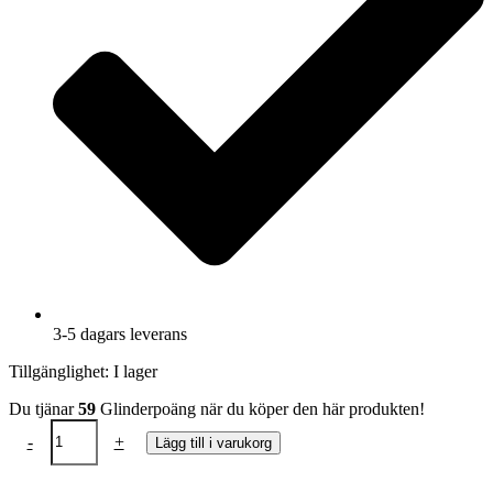
3-5 dagars leverans
Tillgänglighet:
I lager
Du tjänar
59
Glinderpoäng när du köper den här produkten!
Örhängen
-
+
Lägg till i varukorg
romantiska
pärlörhänge
silver