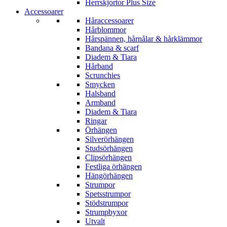
Herrskjortor Plus Size
Accessoarer
Håraccessoarer
Hårblommor
Hårspännen, hårnålar & hårklämmor
Bandana & scarf
Diadem & Tiara
Hårband
Scrunchies
Smycken
Halsband
Armband
Diadem & Tiara
Ringar
Örhängen
Silverörhängen
Studsörhängen
Clipsörhängen
Festliga örhängen
Hängörhängen
Strumpor
Spetsstrumpor
Stödstrumpor
Strumpbyxor
Utvalt