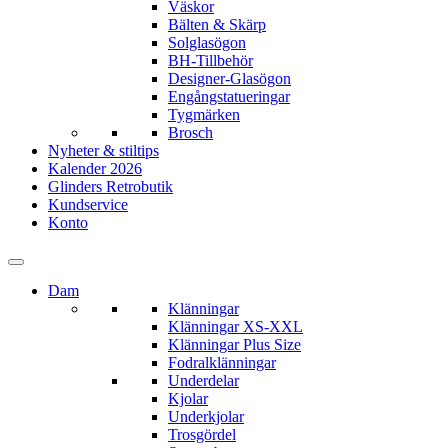
Väskor
Bälten & Skärp
Solglasögon
BH-Tillbehör
Designer-Glasögon
Engångstatueringar
Tygmärken
Brosch
Nyheter & stiltips
Kalender 2026
Glinders Retrobutik
Kundservice
Konto
Dam
Klänningar
Klänningar XS-XXL
Klänningar Plus Size
Fodralklänningar
Underdelar
Kjolar
Underkjolar
Trosgördel