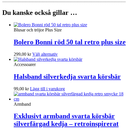
Du kanske också gillar …
Blusar och tröjor Plus Size
Bolero Bonni röd 50 tal retro plus size
Den
299,00
kr
Välj alternativ
här
produkten
Accessoarer
har
flera
Halsband silverkedja svarta körsbär
varianter.
De
99,00
kr
Lägg till i varukorg
olika
alternativen
kan
Armband
väljas
på
Exklusivt armband svarta körsbär
produktsidan
silverfärgad kedja – retroinspirerat