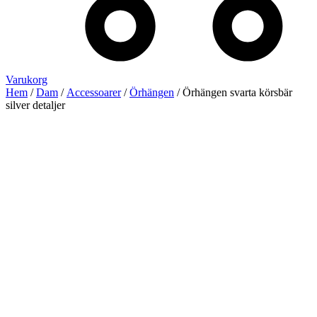
Varukorg
Hem
/
Dam
/
Accessoarer
/
Örhängen
/ Örhängen svarta körsbär
silver detaljer