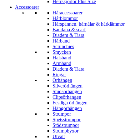
Herrskjortor Plus Size
Accessoarer
Håraccessoarer
Hårblommor
Hårspännen, hårnålar & hårklämmor
Bandana & scarf
Diadem & Tiara
Hårband
Scrunchies
Smycken
Halsband
Armband
Diadem & Tiara
Ringar
Örhängen
Silverörhängen
Studsörhängen
Clipsörhängen
Festliga örhängen
Hängörhängen
Strumpor
Spetsstrumpor
Stödstrumpor
Strumpbyxor
Utvalt