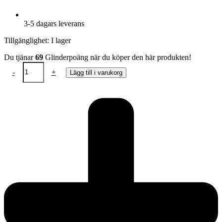
3-5 dagars leverans
Tillgänglighet:
I lager
Du tjänar
69
Glinderpoäng när du köper den här produkten!
Örhängen
-
+
Lägg till i varukorg
svarta
körsbär
silver
detaljer
mängd