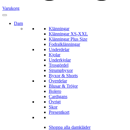
Varukorg
Dam
Klänningar
Klänningar XS-XXL
Klänningar Plus Size
Fodralklänningar
Underdelar
Kjolar
Underkjolar
Trosgördel
Strumpbyxor
Byxor & Shorts
Överdelar
Blusar & Tröjor
Bolero
Cardigans
Övrigt
Skor
Presentkort
Shoppa alla damkläder