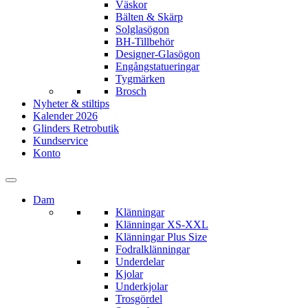
Väskor
Bälten & Skärp
Solglasögon
BH-Tillbehör
Designer-Glasögon
Engångstatueringar
Tygmärken
Brosch
Nyheter & stiltips
Kalender 2026
Glinders Retrobutik
Kundservice
Konto
Dam
Klänningar
Klänningar XS-XXL
Klänningar Plus Size
Fodralklänningar
Underdelar
Kjolar
Underkjolar
Trosgördel