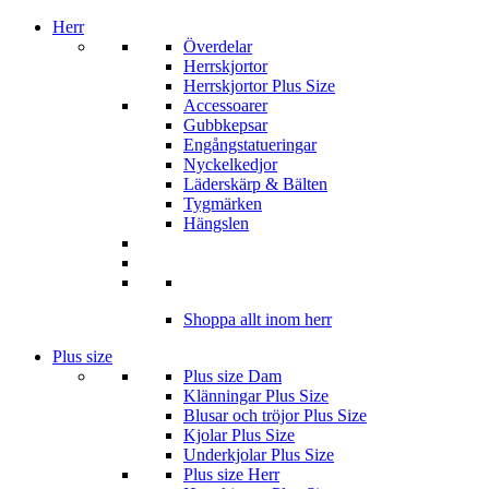
Herr
Överdelar
Herrskjortor
Herrskjortor Plus Size
Accessoarer
Gubbkepsar
Engångstatueringar
Nyckelkedjor
Läderskärp & Bälten
Tygmärken
Hängslen
Shoppa allt inom herr
Plus size
Plus size Dam
Klänningar Plus Size
Blusar och tröjor Plus Size
Kjolar Plus Size
Underkjolar Plus Size
Plus size Herr