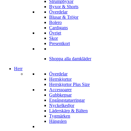
Strumpbyxor
Byxor & Shorts
Överdelar
Blusar & Tröjor
Bolero
Cardigans
Övrigt
Skor
Presentkort
Shoppa alla damkläder
Herr
Överdelar
Herrskjortor
Herrskjortor Plus Size
Accessoarer
Gubbkepsar
Engångstatueringar
Nyckelkedjor
Läderskärp & Bälten
Tygmärken
Hängslen