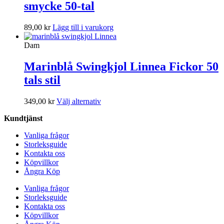
smycke 50-tal
89,00
kr
Lägg till i varukorg
Dam
Marinblå Swingkjol Linnea Fickor 50
tals stil
Den
349,00
kr
Välj alternativ
här
Kundtjänst
produkten
har
Vanliga frågor
flera
Storleksguide
varianter.
Kontakta oss
De
Köpvillkor
olika
Ångra Köp
alternativen
kan
Vanliga frågor
väljas
Storleksguide
på
Kontakta oss
produktsidan
Köpvillkor