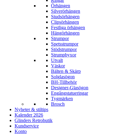
Ringar
Örhängen
Silverörhängen
Studsörhängen
Clipsörhängen
Festliga örhängen
Hängörhängen
Strumpor
Spetsstrumpor
Stödstrumpor
Strumpbyxor
Utvalt
Väskor
Bälten & Skärp
Solglasögon
BH-Tillbehör
Designer-Glasögon
Engångstatueringar
Tygmärken
Brosch
Nyheter & stiltips
Kalender 2026
Glinders Retrobutik
Kundservice
Konto