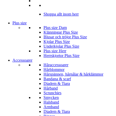
Shoppa allt inom herr
Plus size
Plus size Dam
Klänningar Plus Size
Blusar och tröjor Plus Size
Kjolar Plus Size
Underkjolar Plus Size
Plus size Herr
Herrskjortor Plus Size
Accessoarer
Håraccessoarer
Hårblommor
Hårspännen, hårnålar & hårklämmor
Bandana & scarf
Diadem & Tiara
Hårband
Scrunchies
Smycken
Halsband
Armband
Diadem & Tiara