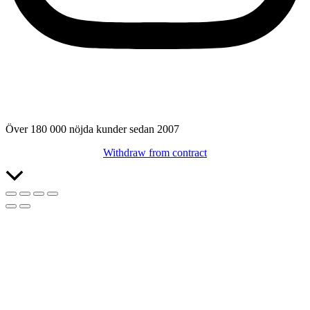
Över 180 000 nöjda kunder sedan 2007
Withdraw from contract
Rulla
till
toppen