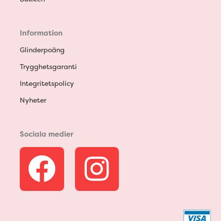
Information
Glinderpoäng
Trygghetsgaranti
Integritetspolicy
Nyheter
Sociala medier
F
I
a
n
c
s