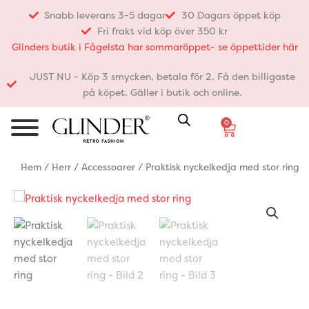
Hoppa
Snabb leverans 3-5 dagar
30 Dagars öppet köp
till
Fri frakt vid köp över 350 kr
innehåll
Glinders butik i Fågelsta har sommaröppet- se öppettider här
JUST NU - Köp 3 smycken, betala för 2. Få den billigaste
på köpet. Gäller i butik och online.
0
Varukorg
Hem
/
Herr
/
Accessoarer
/ Praktisk nyckelkedja med stor ring