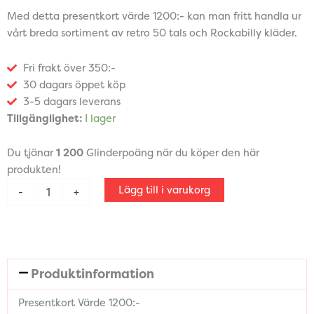
Med detta presentkort värde 1200:- kan man fritt handla ur
vårt breda sortiment av retro 50 tals och Rockabilly kläder.
Fri frakt över 350:-
30 dagars öppet köp
3-5 dagars leverans
Presentkort
Tillgänglighet:
I lager
Värde
1200:-
Du tjänar
1 200
Glinderpoäng när du köper den här
mängd
produkten!
Lägg till i varukorg
-
+
Produktinformation
Presentkort Värde 1200:-