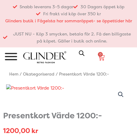
Hoppa
Snabb leverans 3-5 dagar
30 Dagars öppet köp
till
Fri frakt vid köp över 350 kr
innehåll
Glinders butik i Fågelsta har sommaröppet- se öppettider här
JUST NU - Köp 3 smycken, betala för 2. Få den billigaste
på köpet. Gäller i butik och online.
0
Varukorg
Hem
/
Okategoriserad
/ Presentkort Värde 1200:-
Presentkort Värde 1200:-
1200,00
kr