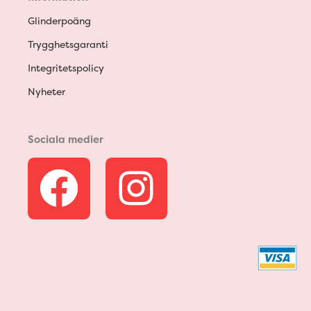
Glinderpoäng
Trygghetsgaranti
Integritetspolicy
Nyheter
Sociala medier
F
I
a
n
c
s
e
t